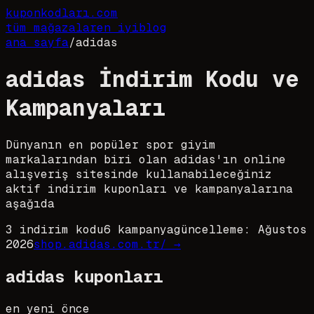
kupon
kodları
.com
tüm mağazalar
en iyi
blog
ana sayfa
/
adidas
adidas İndirim Kodu ve
Kampanyaları
Dünyanın en popüler spor giyim
markalarından biri olan adidas'ın online
alışveriş sitesinde kullanabileceğiniz
aktif indirim kuponları ve kampanyalarına
aşağıda
3
indirim kodu
6
kampanya
güncelleme:
Ağustos
2026
shop.adidas.com.tr/
→
adidas
kuponları
en yeni önce