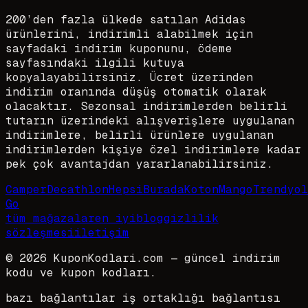
200’den fazla ülkede satılan Adidas
ürünlerini, indirimli alabilmek için
sayfadaki indirim kuponunu, ödeme
sayfasındaki ilgili kutuya
kopyalayabilirsiniz. Ücret üzerinden
indirim oranında düşüş otomatik olarak
olacaktır. Sezonsal indirimlerden belirli
tutarın üzerindeki alışverişlere uygulanan
indirimlere, belirli ürünlere uygulanan
indirimlerden kişiye özel indirimlere kadar
pek çok avantajdan yararlanabilirsiniz.
Camper
Decathlon
HepsiBurada
Koton
Mango
Trendyol
Go
tüm mağazalar
en iyi
blog
gizlilik
sözleşmesi
iletişim
©
2026
KuponKodlari.com
— güncel indirim
kodu ve kupon kodları.
bazı bağlantılar iş ortaklığı bağlantısı