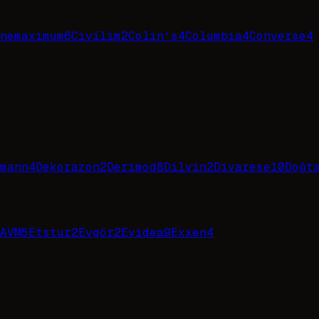
nemaximum
6
Civilim
2
Colin's
4
Columbia
4
Converse
4
mann
4
Dekorazon
2
Derimod
8
Dilvin
2
Divarese
10
Doğt
AVM
5
Etstur
2
Evgör
2
Evidea
9
Exxen
4