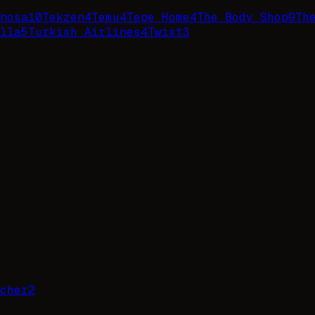
nosa
10
Tekzen
4
Temu
4
Tepe Home
4
The Body Shop
9
Th
lla
5
Turkish Airlines
4
Twist
3
cher
2