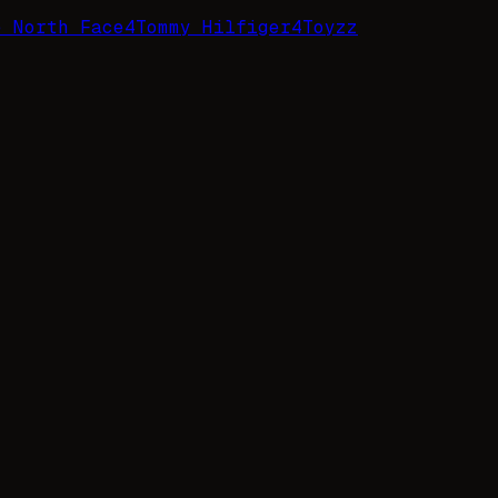
e North Face
4
Tommy Hilfiger
4
Toyzz