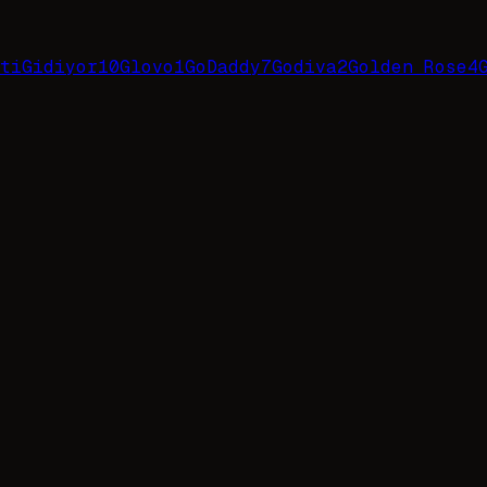
tiGidiyor
10
Glovo
1
GoDaddy
7
Godiva
2
Golden Rose
4