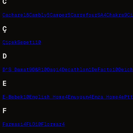
C
Cacharel
8
Cambly
5
Camper
5
CarrefourSA
4
Chakra
9
Ci
Ç
ÇiçekSepeti
10
D
D'S Damat
9
D&R
10
Dagi
4
Decathlon
1
DeFacto
10
Deich
E
E-Bebek
10
English Home
4
Enuygun
4
Enza Home
4
ePtt
F
Farmasi
4
FLO
10
Flormar
4