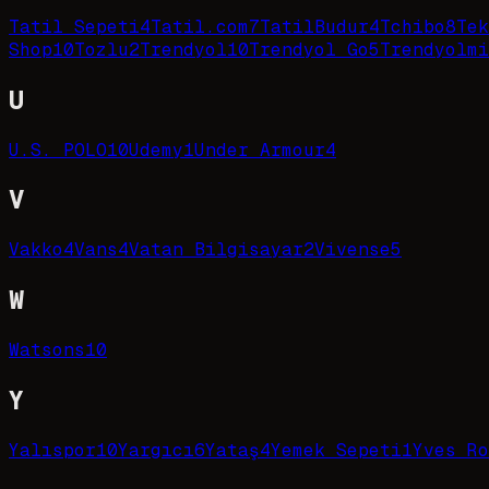
Tatil Sepeti
4
Tatil.com
7
TatilBudur
4
Tchibo
8
Tek
Shop
10
Tozlu
2
Trendyol
10
Trendyol Go
5
Trendyolmi
U
U.S. POLO
10
Udemy
1
Under Armour
4
V
Vakko
4
Vans
4
Vatan Bilgisayar
2
Vivense
5
W
Watsons
10
Y
Yalıspor
10
Yargıcı
6
Yataş
4
Yemek Sepeti
1
Yves Ro