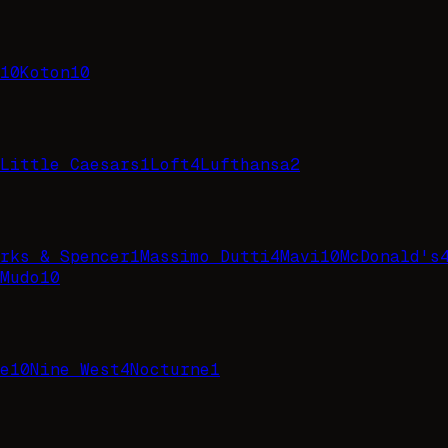
10
Koton
10
Little Caesars
1
Loft
4
Lufthansa
2
rks & Spencer
1
Massimo Dutti
4
Mavi
10
McDonald's
Mudo
10
e
10
Nine West
4
Nocturne
1