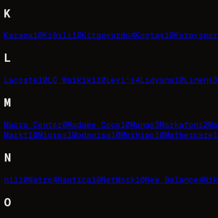
K
Karaca
10
Kiğılı
10
Kitapyurdu
4
Koçtaş
10
Korayspor
L
Lacoste
10
LC Waikiki
10
Levi's
4
Lidyana
10
Linens
3
M
Macro Center
0
Madame Coco
10
Mango
3
Markafoni
2
Ma
Markt
10
Migros
1
Modanisa
10
Morhipo
10
Mothercare
1
N
n11
10
Natro
4
Nautica
10
NetWork
10
New Balance
4
Nik
O