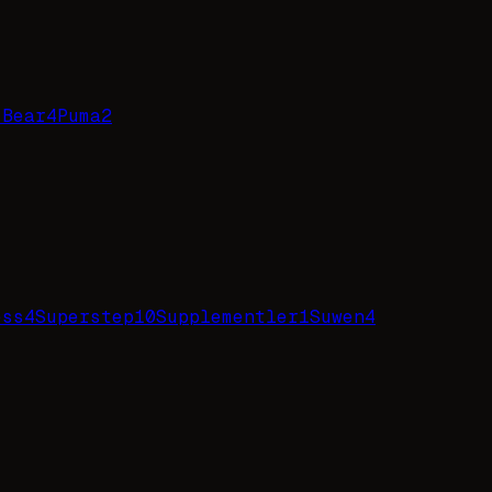
 Bear
4
Puma
2
ess
4
Superstep
10
Supplementler
1
Suwen
4