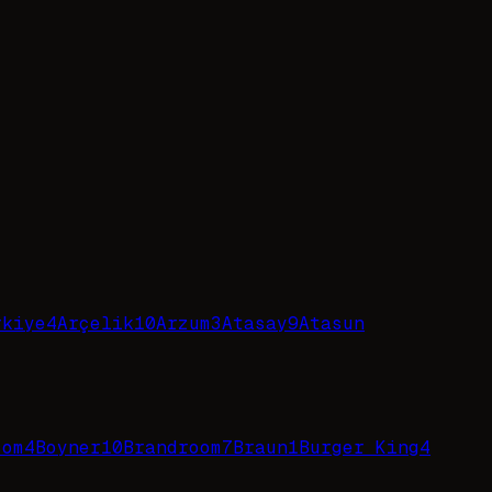
rkiye
4
Arçelik
10
Arzum
3
Atasay
9
Atasun
com
4
Boyner
10
Brandroom
7
Braun
1
Burger King
4