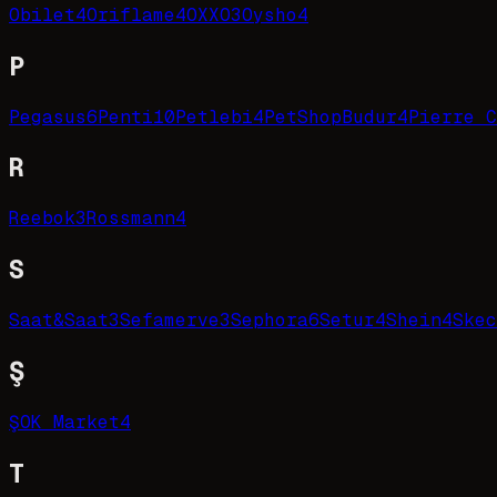
Obilet
4
Oriflame
4
OXXO
3
Oysho
4
P
Pegasus
6
Penti
10
Petlebi
4
PetShopBudur
4
Pierre C
R
Reebok
3
Rossmann
4
S
Saat&Saat
3
Sefamerve
3
Sephora
6
Setur
4
Shein
4
Skec
Ş
ŞOK Market
4
T