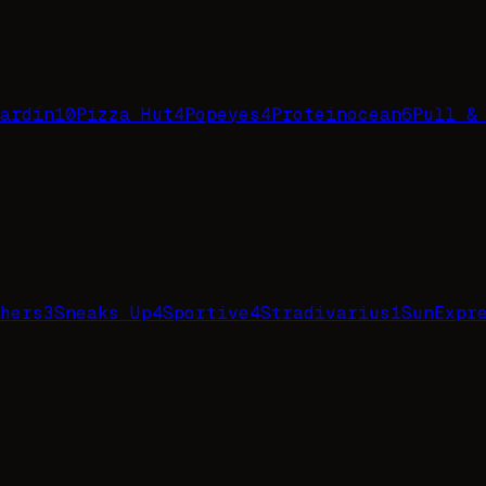
ardin
10
Pizza Hut
4
Popeyes
4
Proteinocean
6
Pull &
hers
3
Sneaks Up
4
Sportive
4
Stradivarius
1
SunExpr