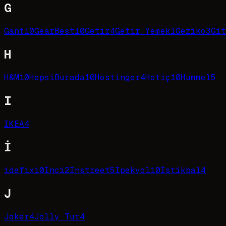
G
Gant
10
GearBest
10
Getir
4
Getir Yemek
1
Geziko
3
Git
H
H&M
10
HepsiBurada
10
Hostinger
4
Hotiç
10
Hummel
5
I
IKEA
4
İ
idefix
10
İnci
2
İnstreet
5
İpekyol
10
İstikbal
4
J
Joker
4
Jolly Tur
4