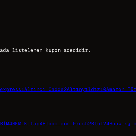
ada listelenen kupon adedidir.
express
1
Altıncı Cadde
2
Altınyıldız
10
Amazon Tü
BİM
4
BKM Kitap
4
Bloom and Fresh
2
BluTV
4
Booking.