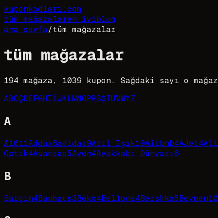
kupon
kodları
.com
tüm mağazalar
en iyi
blog
ana sayfa
/
tüm mağazalar
tüm mağazalar
194
mağaza,
1039
kupon. Sağdaki sayı o mağaz
A
B
C
Ç
D
E
F
G
H
I
İ
J
K
L
M
N
O
P
R
S
Ş
T
U
V
W
Y
Z
A
A101
1
Addax
6
adidas
9
Adil Işık
10
Airbnb
4
AJet
4
Ali
Optik
4
Avansas
5
Avon
4
Ayakkabı Dünyası
6
B
Barçın
4
Bauhaus
3
Beko
4
Bellona
4
Bershka
5
Beymen
10