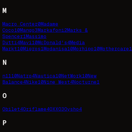
M
Macro Center
0
Madame
Coco
10
Mango
3
Markafoni
2
Marks &
Spencer
1
Massimo
Dutti
4
Mavi
10
McDonald's
4
Media
Markt
10
Migros
1
Modanisa
10
Morhipo
10
Mothercare
1
N
n11
10
Natro
4
Nautica
10
NetWork
10
New
Balance
4
Nike
10
Nine West
4
Nocturne
1
O
Obilet
4
Oriflame
4
OXXO
3
Oysho
4
P