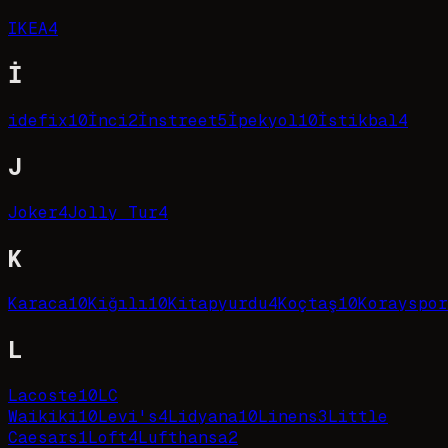
IKEA
4
İ
idefix
10
İnci
2
İnstreet
5
İpekyol
10
İstikbal
4
J
Joker
4
Jolly Tur
4
K
Karaca
10
Kiğılı
10
Kitapyurdu
4
Koçtaş
10
Korayspor
L
Lacoste
10
LC
Waikiki
10
Levi's
4
Lidyana
10
Linens
3
Little
Caesars
1
Loft
4
Lufthansa
2