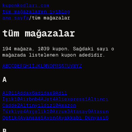
kupon
kodları
.com
tüm mağazalar
en iyi
blog
ana sayfa
/
tüm mağazalar
tüm mağazalar
194
mağaza,
1039
kupon. Sağdaki sayı o
mağazada listelenen kupon adedidir.
A
B
C
Ç
D
E
F
G
H
I
İ
J
K
L
M
N
O
P
R
S
Ş
T
U
V
W
Y
Z
A
A101
1
Addax
6
adidas
9
Adil
Işık
10
Airbnb
4
AJet
4
Aliexpress
1
Altıncı
Cadde
2
Altınyıldız
10
Amazon
Türkiye
4
Arçelik
10
Arzum
3
Atasay
9
Atasun
Optik
4
Avansas
5
Avon
4
Ayakkabı Dünyası
6
B