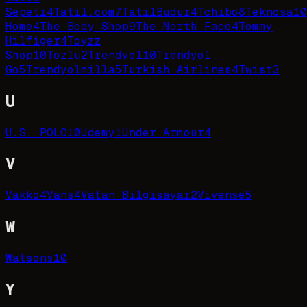
Sepeti
4
Tatil.com
7
TatilBudur
4
Tchibo
8
Teknosa
10
Home
4
The Body Shop
9
The North Face
4
Tommy
Hilfiger
4
Toyzz
Shop
10
Tozlu
2
Trendyol
10
Trendyol
Go
5
Trendyolmilla
5
Turkish Airlines
4
Twist
3
U
U.S. POLO
10
Udemy
1
Under Armour
4
V
Vakko
4
Vans
4
Vatan Bilgisayar
2
Vivense
5
W
Watsons
10
Y