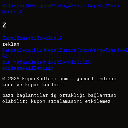
Yalıspor
10
Yargıcı
6
Yataş
4
Yemek Sepeti
1
Yves
Rocher
2
Z
Zara
1
Zomato
1
Zooplus
10
reklam
Camper
Decathlon
HepsiBurada
Koton
Mango
Trendyol
Go
tüm mağazalar
en iyi
blog
gizlilik
sözleşmesi
iletişim
©
2026
KuponKodlari.com
— güncel indirim
kodu ve kupon kodları.
bazı bağlantılar iş ortaklığı bağlantısı
olabilir; kupon sıralamasını etkilemez.