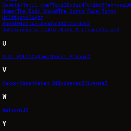
Sepeti
4
Tatil.com
7
TatilBudur
4
Tchibo
8
Teknosa
10
Home
4
The Body Shop
9
The North Face
4
Tommy
Hilfiger
4
Toyzz
Shop
10
Tozlu
2
Trendyol
10
Trendyol
Go
5
Trendyolmilla
5
Turkish Airlines
4
Twist
3
U
U.S. POLO
10
Udemy
1
Under Armour
4
V
Vakko
4
Vans
4
Vatan Bilgisayar
2
Vivense
5
W
Watsons
10
Y