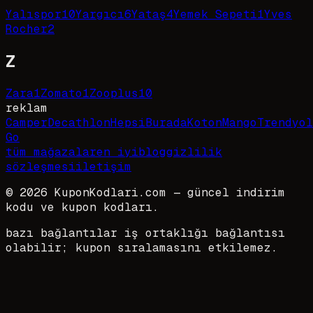
Yalıspor
10
Yargıcı
6
Yataş
4
Yemek Sepeti
1
Yves
Rocher
2
Z
Zara
1
Zomato
1
Zooplus
10
reklam
Camper
Decathlon
HepsiBurada
Koton
Mango
Trendyol
Go
tüm mağazalar
en iyi
blog
gizlilik
sözleşmesi
iletişim
©
2026
KuponKodlari.com
— güncel indirim
kodu ve kupon kodları.
bazı bağlantılar iş ortaklığı bağlantısı
olabilir; kupon sıralamasını etkilemez.