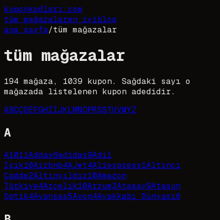
kupon
kodları
.com
tüm mağazalar
en iyi
blog
ana sayfa
/
tüm mağazalar
tüm mağazalar
194
mağaza,
1039
kupon. Sağdaki sayı o
mağazada listelenen kupon adedidir.
A
B
C
Ç
D
E
F
G
H
I
İ
J
K
L
M
N
O
P
R
S
Ş
T
U
V
W
Y
Z
A
A101
1
Addax
6
adidas
9
Adil
Işık
10
Airbnb
4
AJet
4
Aliexpress
1
Altıncı
Cadde
2
Altınyıldız
10
Amazon
Türkiye
4
Arçelik
10
Arzum
3
Atasay
9
Atasun
Optik
4
Avansas
5
Avon
4
Ayakkabı Dünyası
6
B