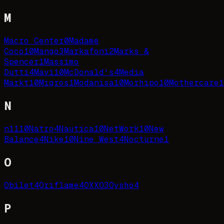
M
Macro Center
0
Madame
Coco
10
Mango
3
Markafoni
2
Marks &
Spencer
1
Massimo
Dutti
4
Mavi
10
McDonald's
4
Media
Markt
10
Migros
1
Modanisa
10
Morhipo
10
Mothercare
1
N
n11
10
Natro
4
Nautica
10
NetWork
10
New
Balance
4
Nike
10
Nine West
4
Nocturne
1
O
Obilet
4
Oriflame
4
OXXO
3
Oysho
4
P