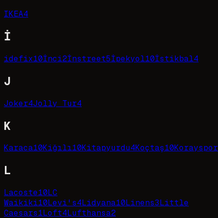
IKEA
4
İ
idefix
10
İnci
2
İnstreet
5
İpekyol
10
İstikbal
4
J
Joker
4
Jolly Tur
4
K
Karaca
10
Kiğılı
10
Kitapyurdu
4
Koçtaş
10
Korayspor
L
Lacoste
10
LC
Waikiki
10
Levi's
4
Lidyana
10
Linens
3
Little
Caesars
1
Loft
4
Lufthansa
2