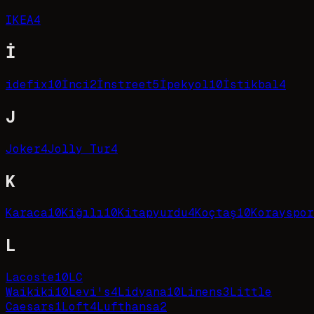
IKEA
4
İ
idefix
10
İnci
2
İnstreet
5
İpekyol
10
İstikbal
4
J
Joker
4
Jolly Tur
4
K
Karaca
10
Kiğılı
10
Kitapyurdu
4
Koçtaş
10
Korayspor
L
Lacoste
10
LC
Waikiki
10
Levi's
4
Lidyana
10
Linens
3
Little
Caesars
1
Loft
4
Lufthansa
2