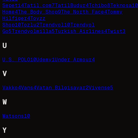
Sepeti
4
Tatil.com
7
TatilBudur
4
Tchibo
8
Teknosa
10
Home
4
The Body Shop
9
The North Face
4
Tommy
Hilfiger
4
Toyzz
Shop
10
Tozlu
2
Trendyol
10
Trendyol
Go
5
Trendyolmilla
5
Turkish Airlines
4
Twist
3
U
U.S. POLO
10
Udemy
1
Under Armour
4
V
Vakko
4
Vans
4
Vatan Bilgisayar
2
Vivense
5
W
Watsons
10
Y