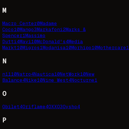
M
Macro Center
0
Madame
Coco
10
Mango
3
Markafoni
2
Marks &
Spencer
1
Massimo
Dutti
4
Mavi
10
McDonald's
4
Media
Markt
10
Migros
1
Modanisa
10
Morhipo
10
Mothercare
1
N
n11
10
Natro
4
Nautica
10
NetWork
10
New
Balance
4
Nike
10
Nine West
4
Nocturne
1
O
Obilet
4
Oriflame
4
OXXO
3
Oysho
4
P