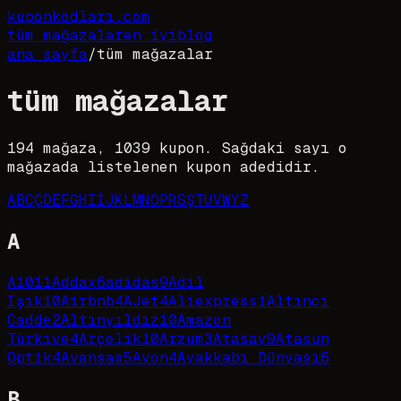
kupon
kodları
.com
tüm mağazalar
en iyi
blog
ana sayfa
/
tüm mağazalar
tüm mağazalar
194
mağaza,
1039
kupon. Sağdaki sayı o
mağazada listelenen kupon adedidir.
A
B
C
Ç
D
E
F
G
H
I
İ
J
K
L
M
N
O
P
R
S
Ş
T
U
V
W
Y
Z
A
A101
1
Addax
6
adidas
9
Adil
Işık
10
Airbnb
4
AJet
4
Aliexpress
1
Altıncı
Cadde
2
Altınyıldız
10
Amazon
Türkiye
4
Arçelik
10
Arzum
3
Atasay
9
Atasun
Optik
4
Avansas
5
Avon
4
Ayakkabı Dünyası
6
B