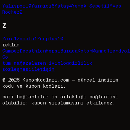
Yalıspor
10
Yargıcı
6
Yataş
4
Yemek Sepeti
1
Yves
Rocher
2
Z
Zara
1
Zomato
1
Zooplus
10
reklam
Camper
Decathlon
HepsiBurada
Koton
Mango
Trendyol
Go
tüm mağazalar
en iyi
blog
gizlilik
sözleşmesi
iletişim
©
2026
KuponKodlari.com
— güncel indirim
kodu ve kupon kodları.
bazı bağlantılar iş ortaklığı bağlantısı
olabilir; kupon sıralamasını etkilemez.