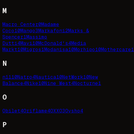
M
Macro Center
0
Madame
Coco
10
Mango
3
Markafoni
2
Marks &
Spencer
1
Massimo
Dutti
4
Mavi
10
McDonald's
4
Media
Markt
10
Migros
1
Modanisa
10
Morhipo
10
Mothercare
1
N
n11
10
Natro
4
Nautica
10
NetWork
10
New
Balance
4
Nike
10
Nine West
4
Nocturne
1
O
Obilet
4
Oriflame
4
OXXO
3
Oysho
4
P