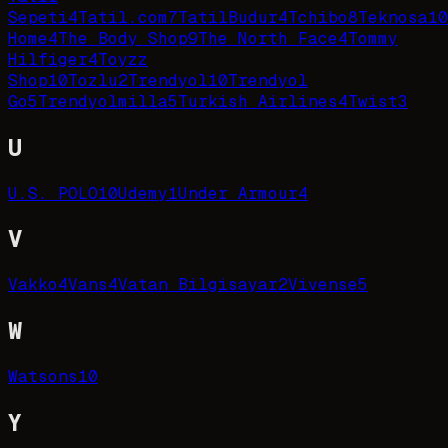
Sepeti
4
Tatil.com
7
TatilBudur
4
Tchibo
8
Teknosa
10
Home
4
The Body Shop
9
The North Face
4
Tommy
Hilfiger
4
Toyzz
Shop
10
Tozlu
2
Trendyol
10
Trendyol
Go
5
Trendyolmilla
5
Turkish Airlines
4
Twist
3
U
U.S. POLO
10
Udemy
1
Under Armour
4
V
Vakko
4
Vans
4
Vatan Bilgisayar
2
Vivense
5
W
Watsons
10
Y