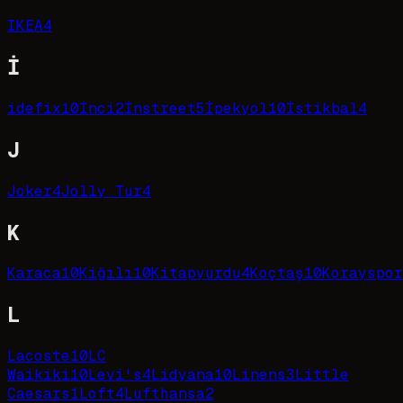
IKEA
4
İ
idefix
10
İnci
2
İnstreet
5
İpekyol
10
İstikbal
4
J
Joker
4
Jolly Tur
4
K
Karaca
10
Kiğılı
10
Kitapyurdu
4
Koçtaş
10
Korayspor
L
Lacoste
10
LC
Waikiki
10
Levi's
4
Lidyana
10
Linens
3
Little
Caesars
1
Loft
4
Lufthansa
2