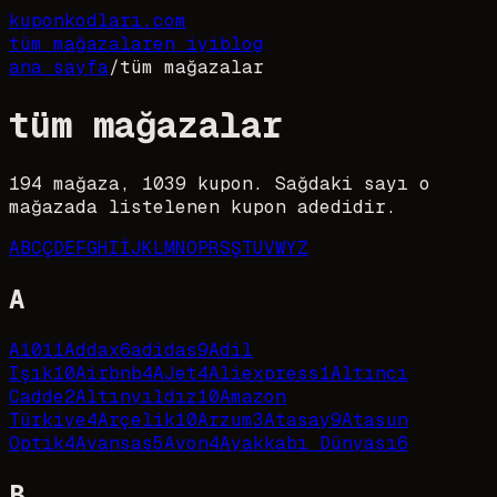
kupon
kodları
.com
tüm mağazalar
en iyi
blog
ana sayfa
/
tüm mağazalar
tüm mağazalar
194
mağaza,
1039
kupon. Sağdaki sayı o
mağazada listelenen kupon adedidir.
A
B
C
Ç
D
E
F
G
H
I
İ
J
K
L
M
N
O
P
R
S
Ş
T
U
V
W
Y
Z
A
A101
1
Addax
6
adidas
9
Adil
Işık
10
Airbnb
4
AJet
4
Aliexpress
1
Altıncı
Cadde
2
Altınyıldız
10
Amazon
Türkiye
4
Arçelik
10
Arzum
3
Atasay
9
Atasun
Optik
4
Avansas
5
Avon
4
Ayakkabı Dünyası
6
B