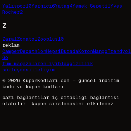
Yalıspor
10
Yargıcı
6
Yataş
4
Yemek Sepeti
1
Yves
Rocher
2
Z
Zara
1
Zomato
1
Zooplus
10
reklam
Camper
Decathlon
HepsiBurada
Koton
Mango
Trendyol
Go
tüm mağazalar
en iyi
blog
gizlilik
sözleşmesi
iletişim
©
2026
KuponKodlari.com
— güncel indirim
kodu ve kupon kodları.
bazı bağlantılar iş ortaklığı bağlantısı
olabilir; kupon sıralamasını etkilemez.