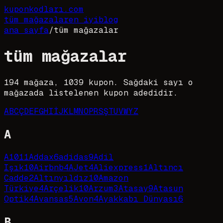
kupon
kodları
.com
tüm mağazalar
en iyi
blog
ana sayfa
/
tüm mağazalar
tüm mağazalar
194
mağaza,
1039
kupon. Sağdaki sayı o
mağazada listelenen kupon adedidir.
A
B
C
Ç
D
E
F
G
H
I
İ
J
K
L
M
N
O
P
R
S
Ş
T
U
V
W
Y
Z
A
A101
1
Addax
6
adidas
9
Adil
Işık
10
Airbnb
4
AJet
4
Aliexpress
1
Altıncı
Cadde
2
Altınyıldız
10
Amazon
Türkiye
4
Arçelik
10
Arzum
3
Atasay
9
Atasun
Optik
4
Avansas
5
Avon
4
Ayakkabı Dünyası
6
B