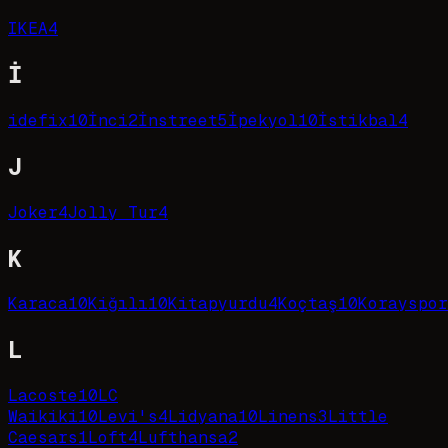
IKEA
4
İ
idefix
10
İnci
2
İnstreet
5
İpekyol
10
İstikbal
4
J
Joker
4
Jolly Tur
4
K
Karaca
10
Kiğılı
10
Kitapyurdu
4
Koçtaş
10
Korayspor
L
Lacoste
10
LC
Waikiki
10
Levi's
4
Lidyana
10
Linens
3
Little
Caesars
1
Loft
4
Lufthansa
2