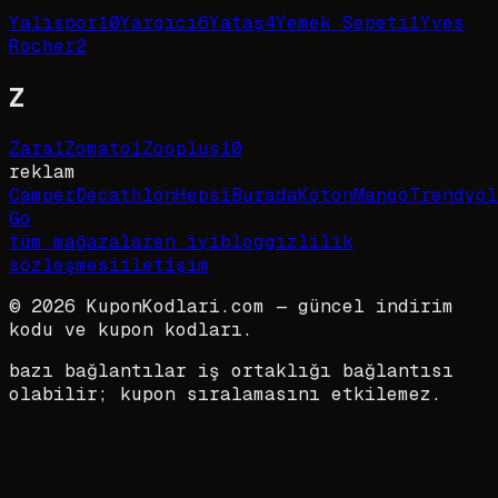
Yalıspor
10
Yargıcı
6
Yataş
4
Yemek Sepeti
1
Yves
Rocher
2
Z
Zara
1
Zomato
1
Zooplus
10
reklam
Camper
Decathlon
HepsiBurada
Koton
Mango
Trendyol
Go
tüm mağazalar
en iyi
blog
gizlilik
sözleşmesi
iletişim
©
2026
KuponKodlari.com
— güncel indirim
kodu ve kupon kodları.
bazı bağlantılar iş ortaklığı bağlantısı
olabilir; kupon sıralamasını etkilemez.