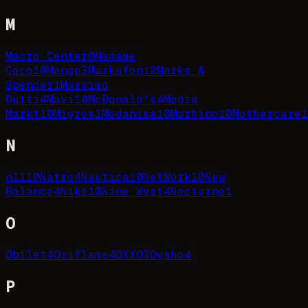
M
Macro Center
0
Madame
Coco
10
Mango
3
Markafoni
2
Marks &
Spencer
1
Massimo
Dutti
4
Mavi
10
McDonald's
4
Media
Markt
10
Migros
1
Modanisa
10
Morhipo
10
Mothercare
1
N
n11
10
Natro
4
Nautica
10
NetWork
10
New
Balance
4
Nike
10
Nine West
4
Nocturne
1
O
Obilet
4
Oriflame
4
OXXO
3
Oysho
4
P