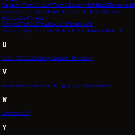
Sepeti
4
Tatil.com
7
TatilBudur
4
Tchibo
8
Teknosa
10
Home
4
The Body Shop
9
The North Face
4
Tommy
Hilfiger
4
Toyzz
Shop
10
Tozlu
2
Trendyol
10
Trendyol
Go
5
Trendyolmilla
5
Turkish Airlines
4
Twist
3
U
U.S. POLO
10
Udemy
1
Under Armour
4
V
Vakko
4
Vans
4
Vatan Bilgisayar
2
Vivense
5
W
Watsons
10
Y