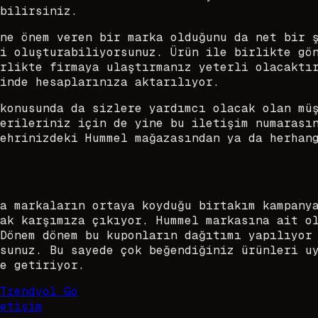
bilirsiniz.
ne önem veren bir marka olduğunu da net bir 
i oluşturabiliyorsunuz. Ürün ile birlikte gö
rlikte firmaya ulaştırmanız yeterli olacaktı
inde hesaplarınıza aktarılıyor.
konusunda da sizlere yardımcı olacak olan mü
erileriniz için de yine bu iletişim numarası
ehrinizdeki Hummel mağazasından ya da herhan
a markaların ortaya koyduğu birtakım kampany
ak karşımıza çıkıyor. Hummel markasına ait o
Dönem dönem bu kuponların dağıtımı yapılıyor
sunuz. Bu sayede çok beğendiğiniz ürünleri u
e getiriyor.
Trendyol Go
etişim