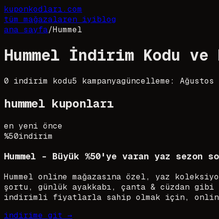
kupon
kodları
.com
tüm mağazalar
en iyi
blog
ana sayfa
/
Hummel
Hummel İndirim Kodu ve 
0
indirim kodu
5
kampanya
güncelleme:
Ağustos
hummel
kuponları
en yeni önce
%50
indirim
Hummel - Büyük %50'ye varan yaz sezon so
Hummel online mağazasına özel, yaz koleksiyo
şortu, günlük ayakkabı, çanta & cüzdan gibi 
indirimli fiyatlarla sahip olmak için, onlin
indirime git →