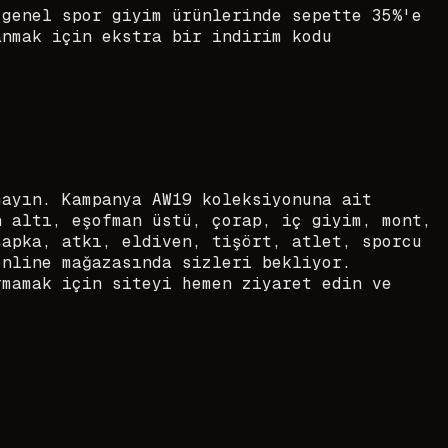
 genel spor giyim ürünlerinde sepette 35%'e
anmak için ekstra bir indirim kodu
mayın. Kampanya AW19 koleksiyonuna ait
n altı, eşofman üstü, çorap, iç giyim, mont,
şapka, atkı, eldiven, tişört, atlet, sporcu
online mağazasında sizleri bekliyor.
rmamak için siteyi hemen ziyaret edin ve