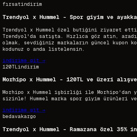
fırsat
indirim
Trendyol x Hummel - Spor giyim ve ayakka
Trendyol x Hummel özel butiğini ziyaret etti
Trendyol'da satışta. Hızlıca göz atın, aradı
olmak, sevdiğiniz markaların güncel kupon ko
kodunuz o anda listelensin.
indirime git →
120TL
indirim
Morhipo x Hummel - 120TL ve üzeri alışve
Morhipo x Hummel işbirliği ile Morhipo'dan y
sizinle! Hummel marka spor giyim ürünleri ve
indirime git →
bedava
kargo
Trendyol x Hummel - Ramazana özel 35% in