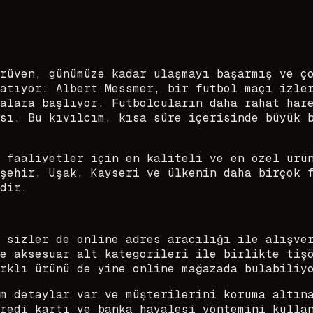
rüven, günümüze kadar ulaşmayı başarmış ve ç
atıyor: Albert Messmer, bir futbol maçı izle
alara başlıyor. Futbolcuların daha rahat har
sı. Bu kıvılcım, kısa süre içerisinde büyük 
 faaliyetler için en kaliteli ve en özel ürü
şehir, Uşak, Kayseri ve ülkenin daha birçok 
dir.
 sizler de online adres aracılığı ile alışve
e aksesuar alt kategorileri ile birlikte tiş
rklı ürünü de yine online mağazada bulabiliy
m detaylar var ve müşterilerini koruma altın
redi kartı ve banka havalesi yöntemini kulla