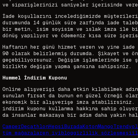
ve siparişlerinizi saniyeler içerisinde vere
İade koşullarını incelediğimizde müşterileri
durumunda 14 günlük süre zarfında iade taleb
bir metin, isim soyisim ve ıslak imza ile bi
dönüş yapılıyor ve ödemeniz kısa süre içeris
Haftanın her günü hizmet veren ve yine iade 
90 olarak belirlenmiş durumda. Şikayet ve ön
geçebiliyorsunuz. Değişim işlemlerinde ise ş
birlikte değişim yapma şansına sahipsiniz.
Hummel İndirim Kuponu
Online alışverişi daha etkin kılabilmek adın
sunulan fırsat da bunun en güzel örneği olar
ekonomik bir alışverişe imza atabilirsiniz. 
indirim kuponu kullanma hakkına sahip oluyor
da insanlar makaraya bir adım daha yakın hal
Camper
Decathlon
HepsiBurada
Koton
Mango
Trendyol
tüm mağazalar
en iyi
blog
gizlilik sözleşmesi
il