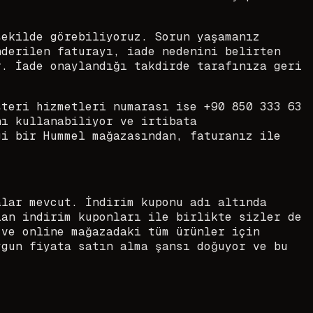
şekilde görebiliyoruz. Sorun yaşamanız
nderilen faturayı, iade nedenini belirten
r. İade onaylandığı takdirde tarafınıza geri
şteri hizmetleri numarası ise +90 850 333 63
nı kullanabiliyor ve irtibata
gi bir Hummel mağazasından, faturanız ile
alar mevcut. İndirim kuponu adı altında
lan indirim kuponları ile birlikte sizler de
 ve online mağazadaki tüm ürünler için
ygun fiyata satın alma şansı doğuyor ve bu