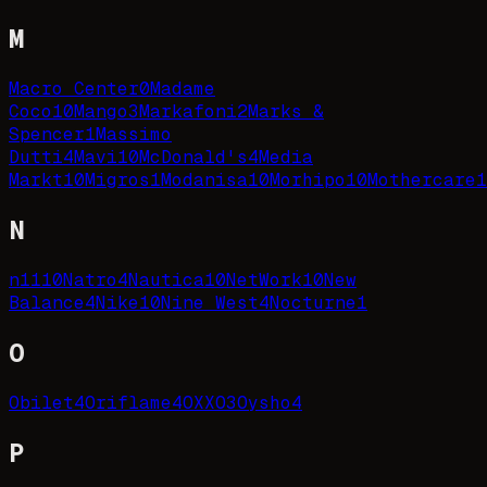
M
Macro Center
0
Madame
Coco
10
Mango
3
Markafoni
2
Marks &
Spencer
1
Massimo
Dutti
4
Mavi
10
McDonald's
4
Media
Markt
10
Migros
1
Modanisa
10
Morhipo
10
Mothercare
1
N
n11
10
Natro
4
Nautica
10
NetWork
10
New
Balance
4
Nike
10
Nine West
4
Nocturne
1
O
Obilet
4
Oriflame
4
OXXO
3
Oysho
4
P