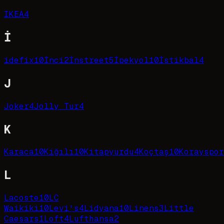
IKEA
4
İ
idefix
10
İnci
2
İnstreet
5
İpekyol
10
İstikbal
4
J
Joker
4
Jolly Tur
4
K
Karaca
10
Kiğılı
10
Kitapyurdu
4
Koçtaş
10
Korayspor
L
Lacoste
10
LC
Waikiki
10
Levi's
4
Lidyana
10
Linens
3
Little
Caesars
1
Loft
4
Lufthansa
2