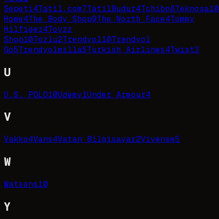
Sepeti
4
Tatil.com
7
TatilBudur
4
Tchibo
8
Teknosa
10
Home
4
The Body Shop
9
The North Face
4
Tommy
Hilfiger
4
Toyzz
Shop
10
Tozlu
2
Trendyol
10
Trendyol
Go
5
Trendyolmilla
5
Turkish Airlines
4
Twist
3
U
U.S. POLO
10
Udemy
1
Under Armour
4
V
Vakko
4
Vans
4
Vatan Bilgisayar
2
Vivense
5
W
Watsons
10
Y