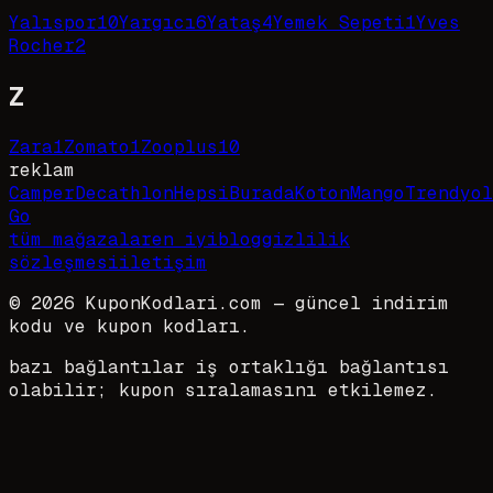
Yalıspor
10
Yargıcı
6
Yataş
4
Yemek Sepeti
1
Yves
Rocher
2
Z
Zara
1
Zomato
1
Zooplus
10
reklam
Camper
Decathlon
HepsiBurada
Koton
Mango
Trendyol
Go
tüm mağazalar
en iyi
blog
gizlilik
sözleşmesi
iletişim
©
2026
KuponKodlari.com
— güncel indirim
kodu ve kupon kodları.
bazı bağlantılar iş ortaklığı bağlantısı
olabilir; kupon sıralamasını etkilemez.