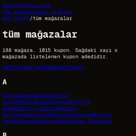
kupon
kodları
.com
tüm mağazalar
en iyi
blog
ana sayfa
/
tüm mağazalar
tüm mağazalar
188
mağaza,
1015
kupon. Sağdaki sayı o
mağazada listelenen kupon adedidir.
A
B
C
Ç
D
E
F
G
H
I
İ
J
K
L
M
N
O
P
R
S
Ş
T
U
V
W
Y
Z
A
A101
1
Addax
6
adidas
9
Adil
Işık
10
AJet
4
Aliexpress
1
Altıncı
Cadde
2
Altınyıldız
10
Amazon
Türkiye
4
Arçelik
10
Arzum
3
Atasay
9
Atasun
Optik
4
Avansas
5
Avon
4
Ayakkabı Dünyası
6
B