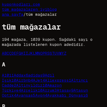
kupon
kodları
.com
tüm mağazalar
en iyi
blog
ana sayfa
/
tüm mağazalar
tüm mağazalar
194
mağaza,
1039
kupon. Sağdaki sayı o
mağazada listelenen kupon adedidir.
A
B
C
Ç
D
E
F
G
H
I
İ
J
K
L
M
N
O
P
R
S
Ş
T
U
V
W
Y
Z
A
A101
1
Addax
6
adidas
9
Adil
Işık
10
Airbnb
4
AJet
4
Aliexpress
1
Altıncı
Cadde
2
Altınyıldız
10
Amazon
Türkiye
4
Arçelik
10
Arzum
3
Atasay
9
Atasun
Optik
4
Avansas
5
Avon
4
Ayakkabı Dünyası
6
B