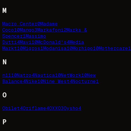
M
Macro Center
0
Madame
Coco
10
Mango
3
Markafoni
2
Marks &
Spencer
1
Massimo
Dutti
4
Mavi
10
McDonald's
4
Media
Markt
10
Migros
1
Modanisa
10
Morhipo
10
Mothercare
1
N
n11
10
Natro
4
Nautica
10
NetWork
10
New
Balance
4
Nike
10
Nine West
4
Nocturne
1
O
Obilet
4
Oriflame
4
OXXO
3
Oysho
4
P