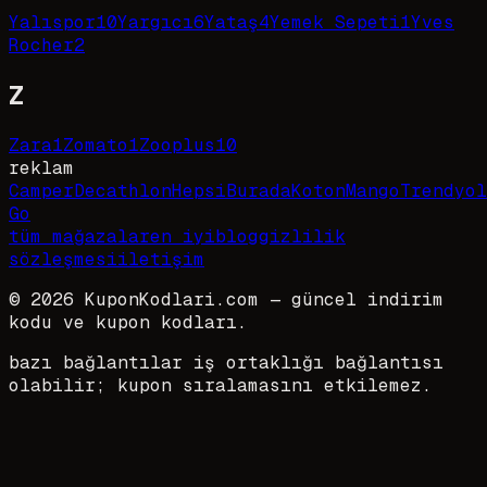
Yalıspor
10
Yargıcı
6
Yataş
4
Yemek Sepeti
1
Yves
Rocher
2
Z
Zara
1
Zomato
1
Zooplus
10
reklam
Camper
Decathlon
HepsiBurada
Koton
Mango
Trendyol
Go
tüm mağazalar
en iyi
blog
gizlilik
sözleşmesi
iletişim
©
2026
KuponKodlari.com
— güncel indirim
kodu ve kupon kodları.
bazı bağlantılar iş ortaklığı bağlantısı
olabilir; kupon sıralamasını etkilemez.