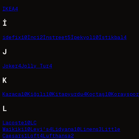
IKEA
4
İ
idefix
10
İnci
2
İnstreet
5
İpekyol
10
İstikbal
4
J
Joker
4
Jolly Tur
4
K
Karaca
10
Kiğılı
10
Kitapyurdu
4
Koçtaş
10
Korayspor
L
Lacoste
10
LC
Waikiki
10
Levi's
4
Lidyana
10
Linens
3
Little
Caesars
1
Loft
4
Lufthansa
2