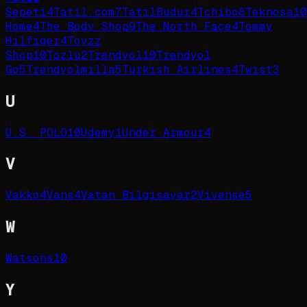
Sepeti
4
Tatil.com
7
TatilBudur
4
Tchibo
8
Teknosa
10
Home
4
The Body Shop
9
The North Face
4
Tommy
Hilfiger
4
Toyzz
Shop
10
Tozlu
2
Trendyol
10
Trendyol
Go
5
Trendyolmilla
5
Turkish Airlines
4
Twist
3
U
U.S. POLO
10
Udemy
1
Under Armour
4
V
Vakko
4
Vans
4
Vatan Bilgisayar
2
Vivense
5
W
Watsons
10
Y