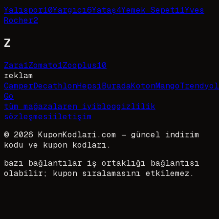
Yalıspor
10
Yargıcı
6
Yataş
4
Yemek Sepeti
1
Yves
Rocher
2
Z
Zara
1
Zomato
1
Zooplus
10
reklam
Camper
Decathlon
HepsiBurada
Koton
Mango
Trendyol
Go
tüm mağazalar
en iyi
blog
gizlilik
sözleşmesi
iletişim
©
2026
KuponKodlari.com
— güncel indirim
kodu ve kupon kodları.
bazı bağlantılar iş ortaklığı bağlantısı
olabilir; kupon sıralamasını etkilemez.