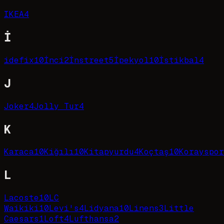
IKEA
4
İ
idefix
10
İnci
2
İnstreet
5
İpekyol
10
İstikbal
4
J
Joker
4
Jolly Tur
4
K
Karaca
10
Kiğılı
10
Kitapyurdu
4
Koçtaş
10
Korayspor
L
Lacoste
10
LC
Waikiki
10
Levi's
4
Lidyana
10
Linens
3
Little
Caesars
1
Loft
4
Lufthansa
2