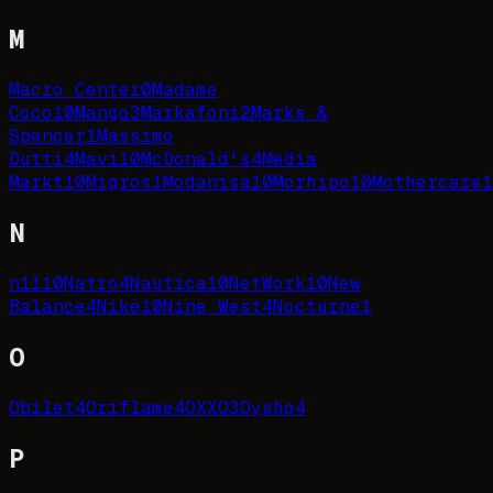
M
Macro Center
0
Madame
Coco
10
Mango
3
Markafoni
2
Marks &
Spencer
1
Massimo
Dutti
4
Mavi
10
McDonald's
4
Media
Markt
10
Migros
1
Modanisa
10
Morhipo
10
Mothercare
1
N
n11
10
Natro
4
Nautica
10
NetWork
10
New
Balance
4
Nike
10
Nine West
4
Nocturne
1
O
Obilet
4
Oriflame
4
OXXO
3
Oysho
4
P