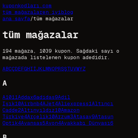
kupon
kodları
.com
tüm mağazalar
en iyi
blog
ana sayfa
/
tüm mağazalar
tüm mağazalar
194
mağaza,
1039
kupon. Sağdaki sayı o
mağazada listelenen kupon adedidir.
A
B
C
Ç
D
E
F
G
H
I
İ
J
K
L
M
N
O
P
R
S
Ş
T
U
V
W
Y
Z
A
A101
1
Addax
6
adidas
9
Adil
Işık
10
Airbnb
4
AJet
4
Aliexpress
1
Altıncı
Cadde
2
Altınyıldız
10
Amazon
Türkiye
4
Arçelik
10
Arzum
3
Atasay
9
Atasun
Optik
4
Avansas
5
Avon
4
Ayakkabı Dünyası
6
B