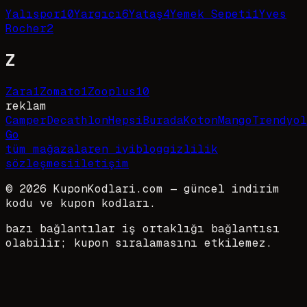
Yalıspor
10
Yargıcı
6
Yataş
4
Yemek Sepeti
1
Yves
Rocher
2
Z
Zara
1
Zomato
1
Zooplus
10
reklam
Camper
Decathlon
HepsiBurada
Koton
Mango
Trendyol
Go
tüm mağazalar
en iyi
blog
gizlilik
sözleşmesi
iletişim
©
2026
KuponKodlari.com
— güncel indirim
kodu ve kupon kodları.
bazı bağlantılar iş ortaklığı bağlantısı
olabilir; kupon sıralamasını etkilemez.