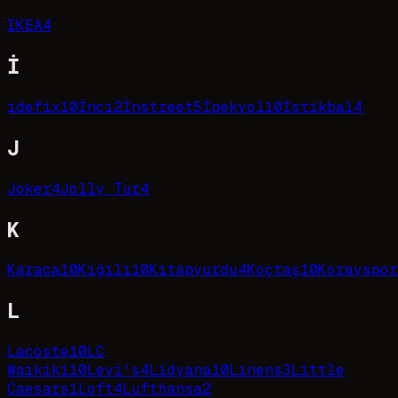
IKEA
4
İ
idefix
10
İnci
2
İnstreet
5
İpekyol
10
İstikbal
4
J
Joker
4
Jolly Tur
4
K
Karaca
10
Kiğılı
10
Kitapyurdu
4
Koçtaş
10
Korayspor
L
Lacoste
10
LC
Waikiki
10
Levi's
4
Lidyana
10
Linens
3
Little
Caesars
1
Loft
4
Lufthansa
2