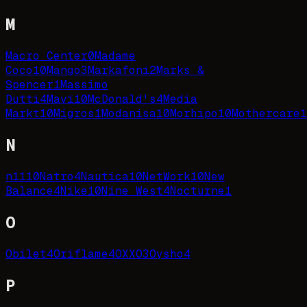
M
Macro Center
0
Madame
Coco
10
Mango
3
Markafoni
2
Marks &
Spencer
1
Massimo
Dutti
4
Mavi
10
McDonald's
4
Media
Markt
10
Migros
1
Modanisa
10
Morhipo
10
Mothercare
1
N
n11
10
Natro
4
Nautica
10
NetWork
10
New
Balance
4
Nike
10
Nine West
4
Nocturne
1
O
Obilet
4
Oriflame
4
OXXO
3
Oysho
4
P