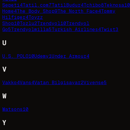
Sepeti
4
Tatil.com
7
TatilBudur
4
Tchibo
8
Teknosa
10
Home
4
The Body Shop
9
The North Face
4
Tommy
Hilfiger
4
Toyzz
Shop
10
Tozlu
2
Trendyol
10
Trendyol
Go
5
Trendyolmilla
5
Turkish Airlines
4
Twist
3
U
U.S. POLO
10
Udemy
1
Under Armour
4
V
Vakko
4
Vans
4
Vatan Bilgisayar
2
Vivense
5
W
Watsons
10
Y