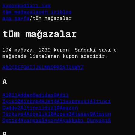
kupon
kodları
.com
tüm mağazalar
en iyi
blog
ana sayfa
/
tüm mağazalar
tüm mağazalar
194
mağaza,
1039
kupon. Sağdaki sayı o
mağazada listelenen kupon adedidir.
A
B
C
Ç
D
E
F
G
H
I
İ
J
K
L
M
N
O
P
R
S
Ş
T
U
V
W
Y
Z
A
A101
1
Addax
6
adidas
9
Adil
Işık
10
Airbnb
4
AJet
4
Aliexpress
1
Altıncı
Cadde
2
Altınyıldız
10
Amazon
Türkiye
4
Arçelik
10
Arzum
3
Atasay
9
Atasun
Optik
4
Avansas
5
Avon
4
Ayakkabı Dünyası
6
B