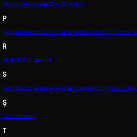
Obilet
4
Oriflame
4
OXXO
3
Oysho
4
P
Pegasus
6
Penti
10
Petlebi
4
PetShopBudur
4
Pierre C
R
Reebok
3
Rossmann
4
S
Saat&Saat
3
Sefamerve
3
Sephora
6
Setur
4
Shein
4
Skec
Ş
ŞOK Market
4
T