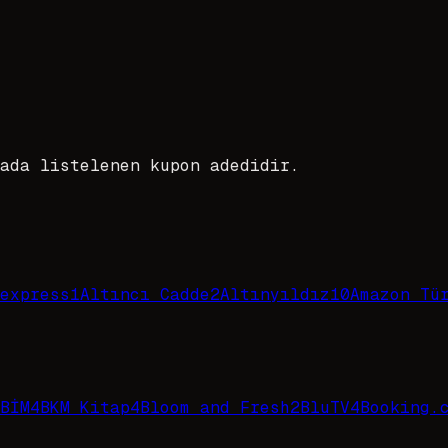
ada listelenen kupon adedidir.
express
1
Altıncı Cadde
2
Altınyıldız
10
Amazon Tü
BİM
4
BKM Kitap
4
Bloom and Fresh
2
BluTV
4
Booking.