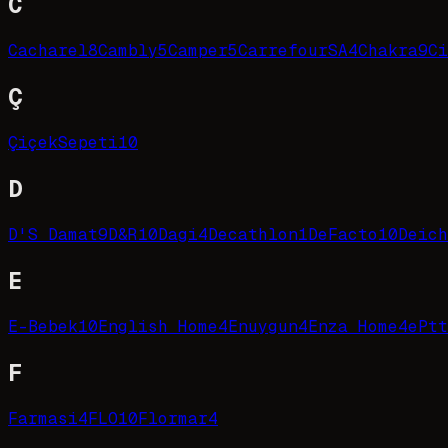
C
Cacharel
8
Cambly
5
Camper
5
CarrefourSA
4
Chakra
9
Ci
Ç
ÇiçekSepeti
10
D
D'S Damat
9
D&R
10
Dagi
4
Decathlon
1
DeFacto
10
Deich
E
E-Bebek
10
English Home
4
Enuygun
4
Enza Home
4
ePtt
F
Farmasi
4
FLO
10
Flormar
4