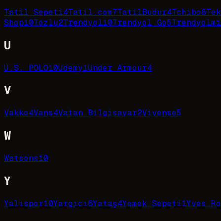
Tatil Sepeti
4
Tatil.com
7
TatilBudur
4
Tchibo
8
Tek
Shop
10
Tozlu
2
Trendyol
10
Trendyol Go
5
Trendyolmi
U
U.S. POLO
10
Udemy
1
Under Armour
4
V
Vakko
4
Vans
4
Vatan Bilgisayar
2
Vivense
5
W
Watsons
10
Y
Yalıspor
10
Yargıcı
6
Yataş
4
Yemek Sepeti
1
Yves Ro