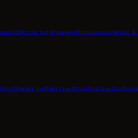
ardin
10
Pizza Hut
4
Popeyes
4
Proteinocean
6
Pull &
hers
3
Sneaks Up
4
Sportive
4
Stradivarius
1
SunExpr