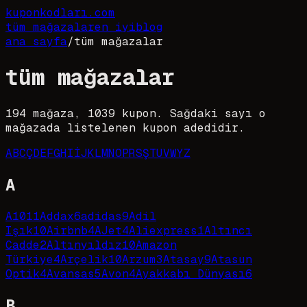
kupon
kodları
.com
tüm mağazalar
en iyi
blog
ana sayfa
/
tüm mağazalar
tüm mağazalar
194
mağaza,
1039
kupon. Sağdaki sayı o
mağazada listelenen kupon adedidir.
A
B
C
Ç
D
E
F
G
H
I
İ
J
K
L
M
N
O
P
R
S
Ş
T
U
V
W
Y
Z
A
A101
1
Addax
6
adidas
9
Adil
Işık
10
Airbnb
4
AJet
4
Aliexpress
1
Altıncı
Cadde
2
Altınyıldız
10
Amazon
Türkiye
4
Arçelik
10
Arzum
3
Atasay
9
Atasun
Optik
4
Avansas
5
Avon
4
Ayakkabı Dünyası
6
B