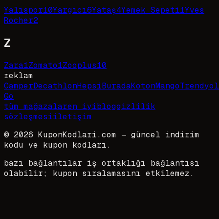
Yalıspor
10
Yargıcı
6
Yataş
4
Yemek Sepeti
1
Yves
Rocher
2
Z
Zara
1
Zomato
1
Zooplus
10
reklam
Camper
Decathlon
HepsiBurada
Koton
Mango
Trendyol
Go
tüm mağazalar
en iyi
blog
gizlilik
sözleşmesi
iletişim
©
2026
KuponKodlari.com
— güncel indirim
kodu ve kupon kodları.
bazı bağlantılar iş ortaklığı bağlantısı
olabilir; kupon sıralamasını etkilemez.