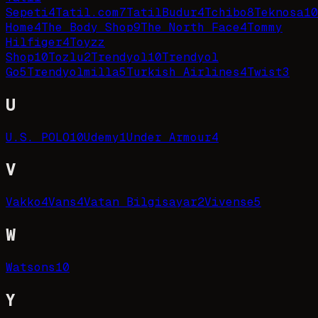
Sepeti
4
Tatil.com
7
TatilBudur
4
Tchibo
8
Teknosa
10
Home
4
The Body Shop
9
The North Face
4
Tommy
Hilfiger
4
Toyzz
Shop
10
Tozlu
2
Trendyol
10
Trendyol
Go
5
Trendyolmilla
5
Turkish Airlines
4
Twist
3
U
U.S. POLO
10
Udemy
1
Under Armour
4
V
Vakko
4
Vans
4
Vatan Bilgisayar
2
Vivense
5
W
Watsons
10
Y