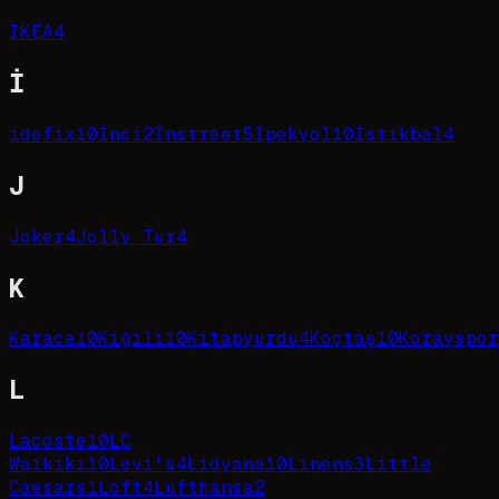
IKEA
4
İ
idefix
10
İnci
2
İnstreet
5
İpekyol
10
İstikbal
4
J
Joker
4
Jolly Tur
4
K
Karaca
10
Kiğılı
10
Kitapyurdu
4
Koçtaş
10
Korayspor
L
Lacoste
10
LC
Waikiki
10
Levi's
4
Lidyana
10
Linens
3
Little
Caesars
1
Loft
4
Lufthansa
2