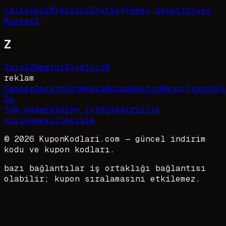
Yalıspor
10
Yargıcı
6
Yataş
4
Yemek Sepeti
1
Yves
Rocher
2
Z
Zara
1
Zomato
1
Zooplus
10
reklam
Camper
Decathlon
HepsiBurada
Koton
Mango
Trendyol
Go
tüm mağazalar
en iyi
blog
gizlilik
sözleşmesi
iletişim
©
2026
KuponKodlari.com
— güncel indirim
kodu ve kupon kodları.
bazı bağlantılar iş ortaklığı bağlantısı
olabilir; kupon sıralamasını etkilemez.