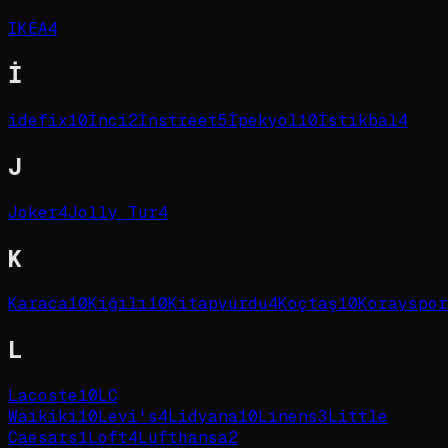
IKEA
4
İ
idefix
10
İnci
2
İnstreet
5
İpekyol
10
İstikbal
4
J
Joker
4
Jolly Tur
4
K
Karaca
10
Kiğılı
10
Kitapyurdu
4
Koçtaş
10
Korayspor
L
Lacoste
10
LC
Waikiki
10
Levi's
4
Lidyana
10
Linens
3
Little
Caesars
1
Loft
4
Lufthansa
2