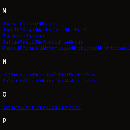
M
Macro Center
0
Madame
Coco
10
Mango
3
Markafoni
2
Marks &
Spencer
1
Massimo
Dutti
4
Mavi
10
McDonald's
4
Media
Markt
10
Migros
1
Modanisa
10
Morhipo
10
Mothercare
1
N
n11
10
Natro
4
Nautica
10
NetWork
10
New
Balance
4
Nike
10
Nine West
4
Nocturne
1
O
Obilet
4
Oriflame
4
OXXO
3
Oysho
4
P