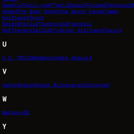
Sepeti
4
Tatil.com
7
TatilBudur
4
Tchibo
8
Teknosa
10
Home
4
The Body Shop
9
The North Face
4
Tommy
Hilfiger
4
Toyzz
Shop
10
Tozlu
2
Trendyol
10
Trendyol
Go
5
Trendyolmilla
5
Turkish Airlines
4
Twist
3
U
U.S. POLO
10
Udemy
1
Under Armour
4
V
Vakko
4
Vans
4
Vatan Bilgisayar
2
Vivense
5
W
Watsons
10
Y