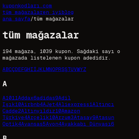
kupon
kodları
.com
tüm mağazalar
en iyi
blog
ana sayfa
/
tüm mağazalar
tüm mağazalar
194
mağaza,
1039
kupon. Sağdaki sayı o
mağazada listelenen kupon adedidir.
A
B
C
Ç
D
E
F
G
H
I
İ
J
K
L
M
N
O
P
R
S
Ş
T
U
V
W
Y
Z
A
A101
1
Addax
6
adidas
9
Adil
Işık
10
Airbnb
4
AJet
4
Aliexpress
1
Altıncı
Cadde
2
Altınyıldız
10
Amazon
Türkiye
4
Arçelik
10
Arzum
3
Atasay
9
Atasun
Optik
4
Avansas
5
Avon
4
Ayakkabı Dünyası
6
B