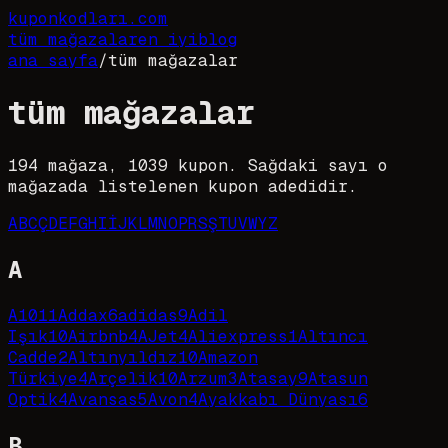
kupon
kodları
.com
tüm mağazalar
en iyi
blog
ana sayfa
/
tüm mağazalar
tüm mağazalar
194
mağaza,
1039
kupon. Sağdaki sayı o
mağazada listelenen kupon adedidir.
A
B
C
Ç
D
E
F
G
H
I
İ
J
K
L
M
N
O
P
R
S
Ş
T
U
V
W
Y
Z
A
A101
1
Addax
6
adidas
9
Adil
Işık
10
Airbnb
4
AJet
4
Aliexpress
1
Altıncı
Cadde
2
Altınyıldız
10
Amazon
Türkiye
4
Arçelik
10
Arzum
3
Atasay
9
Atasun
Optik
4
Avansas
5
Avon
4
Ayakkabı Dünyası
6
B