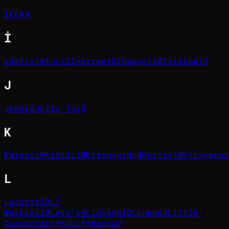
IKEA
4
İ
idefix
10
İnci
2
İnstreet
5
İpekyol
10
İstikbal
4
J
Joker
4
Jolly Tur
4
K
Karaca
10
Kiğılı
10
Kitapyurdu
4
Koçtaş
10
Korayspor
L
Lacoste
10
LC
Waikiki
10
Levi's
4
Lidyana
10
Linens
3
Little
Caesars
1
Loft
4
Lufthansa
2