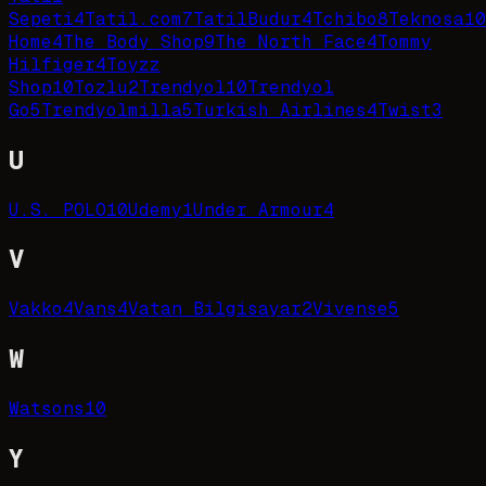
Sepeti
4
Tatil.com
7
TatilBudur
4
Tchibo
8
Teknosa
10
Home
4
The Body Shop
9
The North Face
4
Tommy
Hilfiger
4
Toyzz
Shop
10
Tozlu
2
Trendyol
10
Trendyol
Go
5
Trendyolmilla
5
Turkish Airlines
4
Twist
3
U
U.S. POLO
10
Udemy
1
Under Armour
4
V
Vakko
4
Vans
4
Vatan Bilgisayar
2
Vivense
5
W
Watsons
10
Y