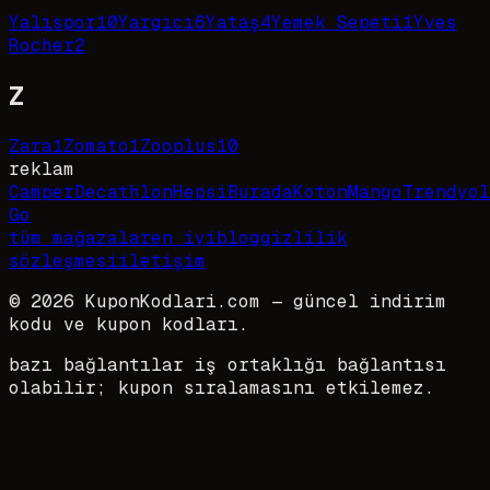
Yalıspor
10
Yargıcı
6
Yataş
4
Yemek Sepeti
1
Yves
Rocher
2
Z
Zara
1
Zomato
1
Zooplus
10
reklam
Camper
Decathlon
HepsiBurada
Koton
Mango
Trendyol
Go
tüm mağazalar
en iyi
blog
gizlilik
sözleşmesi
iletişim
©
2026
KuponKodlari.com
— güncel indirim
kodu ve kupon kodları.
bazı bağlantılar iş ortaklığı bağlantısı
olabilir; kupon sıralamasını etkilemez.