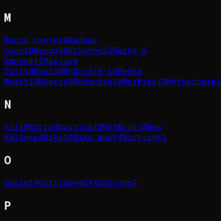
M
Macro Center
0
Madame
Coco
10
Mango
3
Markafoni
2
Marks &
Spencer
1
Massimo
Dutti
4
Mavi
10
McDonald's
4
Media
Markt
10
Migros
1
Modanisa
10
Morhipo
10
Mothercare
1
N
n11
10
Natro
4
Nautica
10
NetWork
10
New
Balance
4
Nike
10
Nine West
4
Nocturne
1
O
Obilet
4
Oriflame
4
OXXO
3
Oysho
4
P