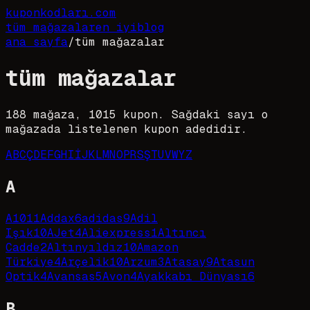
kupon
kodları
.com
tüm mağazalar
en iyi
blog
ana sayfa
/
tüm mağazalar
tüm mağazalar
188
mağaza,
1015
kupon. Sağdaki sayı o
mağazada listelenen kupon adedidir.
A
B
C
Ç
D
E
F
G
H
I
İ
J
K
L
M
N
O
P
R
S
Ş
T
U
V
W
Y
Z
A
A101
1
Addax
6
adidas
9
Adil
Işık
10
AJet
4
Aliexpress
1
Altıncı
Cadde
2
Altınyıldız
10
Amazon
Türkiye
4
Arçelik
10
Arzum
3
Atasay
9
Atasun
Optik
4
Avansas
5
Avon
4
Ayakkabı Dünyası
6
B