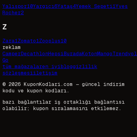
Yalıspor
10
Yargıcı
6
Yataş
4
Yemek Sepeti
1
Yves
Rocher
2
Z
Zara
1
Zomato
1
Zooplus
10
reklam
Camper
Decathlon
HepsiBurada
Koton
Mango
Trendyol
Go
tüm mağazalar
en iyi
blog
gizlilik
sözleşmesi
iletişim
©
2026
KuponKodlari.com
— güncel indirim
kodu ve kupon kodları.
bazı bağlantılar iş ortaklığı bağlantısı
olabilir; kupon sıralamasını etkilemez.