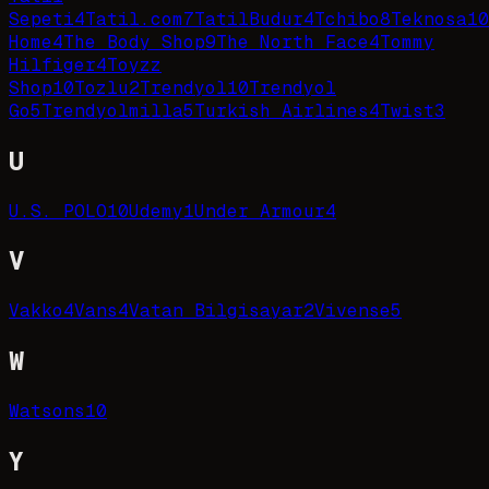
Sepeti
4
Tatil.com
7
TatilBudur
4
Tchibo
8
Teknosa
10
Home
4
The Body Shop
9
The North Face
4
Tommy
Hilfiger
4
Toyzz
Shop
10
Tozlu
2
Trendyol
10
Trendyol
Go
5
Trendyolmilla
5
Turkish Airlines
4
Twist
3
U
U.S. POLO
10
Udemy
1
Under Armour
4
V
Vakko
4
Vans
4
Vatan Bilgisayar
2
Vivense
5
W
Watsons
10
Y