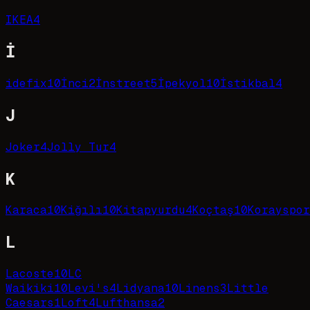
IKEA
4
İ
idefix
10
İnci
2
İnstreet
5
İpekyol
10
İstikbal
4
J
Joker
4
Jolly Tur
4
K
Karaca
10
Kiğılı
10
Kitapyurdu
4
Koçtaş
10
Korayspor
L
Lacoste
10
LC
Waikiki
10
Levi's
4
Lidyana
10
Linens
3
Little
Caesars
1
Loft
4
Lufthansa
2