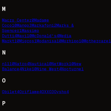
M
Macro Center
0
Madame
Coco
10
Mango
3
Markafoni
2
Marks &
Spencer
1
Massimo
Dutti
4
Mavi
10
McDonald's
4
Media
Markt
10
Migros
1
Modanisa
10
Morhipo
10
Mothercare
1
N
n11
10
Natro
4
Nautica
10
NetWork
10
New
Balance
4
Nike
10
Nine West
4
Nocturne
1
O
Obilet
4
Oriflame
4
OXXO
3
Oysho
4
P