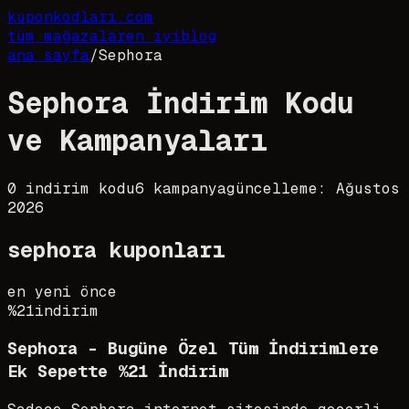
kupon
kodları
.com
tüm mağazalar
en iyi
blog
ana sayfa
/
Sephora
Sephora İndirim Kodu
ve Kampanyaları
0
indirim kodu
6
kampanya
güncelleme:
Ağustos
2026
sephora
kuponları
en yeni önce
%21
indirim
Sephora - Bugüne Özel Tüm İndirimlere
Ek Sepette %21 İndirim