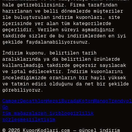
hale getirebilirsiniz. Firma tarafından
hazırlanan ve belli dönemlerde müşteriler
ile buluşturulan indirim kuponları, site
içerisinde yer alan tüm kategorilerde
geçerlidir. Verilen süreyi aşmadığınız
takdirde sizler de bu indirimlerden en iyi
şekilde faydalanabiliyorsunuz.
İndirim kuponu, belirtilen tarih
aralıklarında ya da belirtilen ürünlerde
kullanılmadığı takdirde geçersiz sayılacak
ve iptal edilecektir. İndirim kuponlarını
incelediğimizde oranların bir hayli yüksek
ve tatmin edici olduğunu da net bir şekilde
görebiliyoruz.
Camper
Decathlon
HepsiBurada
Koton
Mango
Trendyol
Go
tüm mağazalar
en iyi
blog
gizlilik
sözleşmesi
iletişim
©
2026
KuponKodlari.com
— güncel indirim