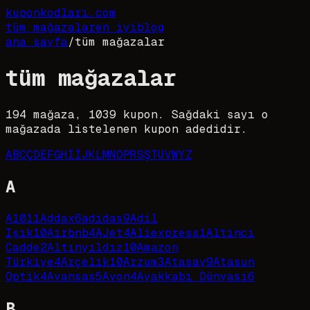
kupon
kodları
.com
tüm mağazalar
en iyi
blog
ana sayfa
/
tüm mağazalar
tüm mağazalar
194
mağaza,
1039
kupon. Sağdaki sayı o
mağazada listelenen kupon adedidir.
A
B
C
Ç
D
E
F
G
H
I
İ
J
K
L
M
N
O
P
R
S
Ş
T
U
V
W
Y
Z
A
A101
1
Addax
6
adidas
9
Adil
Işık
10
Airbnb
4
AJet
4
Aliexpress
1
Altıncı
Cadde
2
Altınyıldız
10
Amazon
Türkiye
4
Arçelik
10
Arzum
3
Atasay
9
Atasun
Optik
4
Avansas
5
Avon
4
Ayakkabı Dünyası
6
B