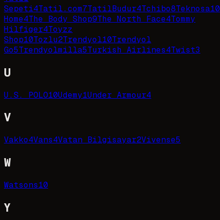
Sepeti
4
Tatil.com
7
TatilBudur
4
Tchibo
8
Teknosa
10
Home
4
The Body Shop
9
The North Face
4
Tommy
Hilfiger
4
Toyzz
Shop
10
Tozlu
2
Trendyol
10
Trendyol
Go
5
Trendyolmilla
5
Turkish Airlines
4
Twist
3
U
U.S. POLO
10
Udemy
1
Under Armour
4
V
Vakko
4
Vans
4
Vatan Bilgisayar
2
Vivense
5
W
Watsons
10
Y