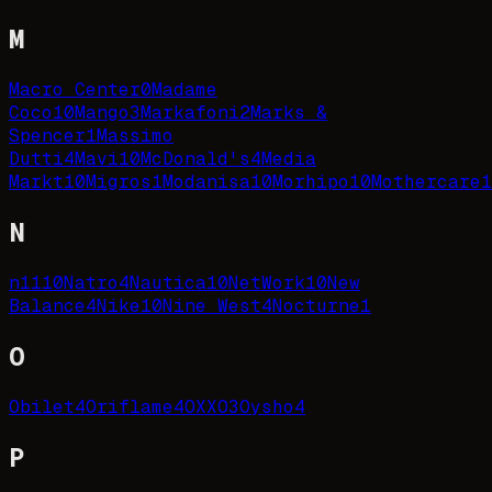
M
Macro Center
0
Madame
Coco
10
Mango
3
Markafoni
2
Marks &
Spencer
1
Massimo
Dutti
4
Mavi
10
McDonald's
4
Media
Markt
10
Migros
1
Modanisa
10
Morhipo
10
Mothercare
1
N
n11
10
Natro
4
Nautica
10
NetWork
10
New
Balance
4
Nike
10
Nine West
4
Nocturne
1
O
Obilet
4
Oriflame
4
OXXO
3
Oysho
4
P