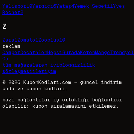
Yalıspor
10
Yargıcı
6
Yataş
4
Yemek Sepeti
1
Yves
Rocher
2
Z
Zara
1
Zomato
1
Zooplus
10
reklam
Camper
Decathlon
HepsiBurada
Koton
Mango
Trendyol
Go
tüm mağazalar
en iyi
blog
gizlilik
sözleşmesi
iletişim
©
2026
KuponKodlari.com
— güncel indirim
kodu ve kupon kodları.
bazı bağlantılar iş ortaklığı bağlantısı
olabilir; kupon sıralamasını etkilemez.