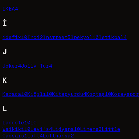
IKEA
4
İ
idefix
10
İnci
2
İnstreet
5
İpekyol
10
İstikbal
4
J
Joker
4
Jolly Tur
4
K
Karaca
10
Kiğılı
10
Kitapyurdu
4
Koçtaş
10
Korayspor
L
Lacoste
10
LC
Waikiki
10
Levi's
4
Lidyana
10
Linens
3
Little
Caesars
1
Loft
4
Lufthansa
2