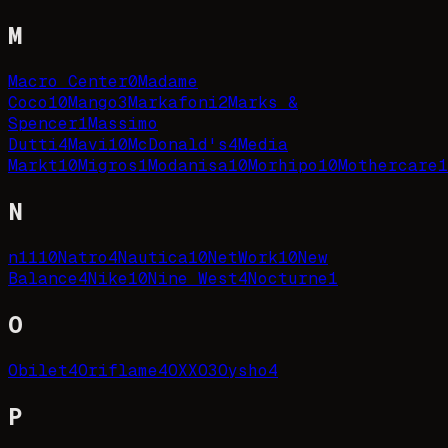
M
Macro Center
0
Madame
Coco
10
Mango
3
Markafoni
2
Marks &
Spencer
1
Massimo
Dutti
4
Mavi
10
McDonald's
4
Media
Markt
10
Migros
1
Modanisa
10
Morhipo
10
Mothercare
1
N
n11
10
Natro
4
Nautica
10
NetWork
10
New
Balance
4
Nike
10
Nine West
4
Nocturne
1
O
Obilet
4
Oriflame
4
OXXO
3
Oysho
4
P