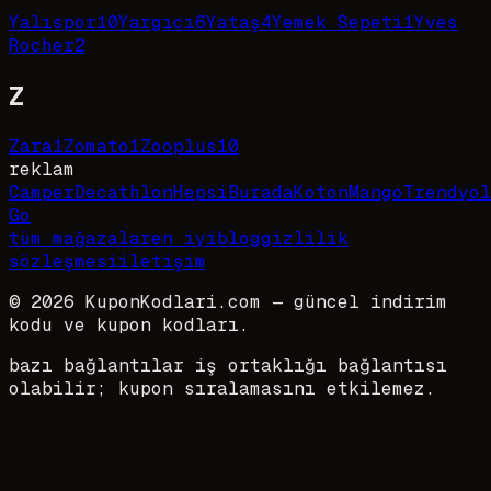
Yalıspor
10
Yargıcı
6
Yataş
4
Yemek Sepeti
1
Yves
Rocher
2
Z
Zara
1
Zomato
1
Zooplus
10
reklam
Camper
Decathlon
HepsiBurada
Koton
Mango
Trendyol
Go
tüm mağazalar
en iyi
blog
gizlilik
sözleşmesi
iletişim
©
2026
KuponKodlari.com
— güncel indirim
kodu ve kupon kodları.
bazı bağlantılar iş ortaklığı bağlantısı
olabilir; kupon sıralamasını etkilemez.