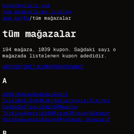
kupon
kodları
.com
tüm mağazalar
en iyi
blog
ana sayfa
/
tüm mağazalar
tüm mağazalar
194
mağaza,
1039
kupon. Sağdaki sayı o
mağazada listelenen kupon adedidir.
A
B
C
Ç
D
E
F
G
H
I
İ
J
K
L
M
N
O
P
R
S
Ş
T
U
V
W
Y
Z
A
A101
1
Addax
6
adidas
9
Adil
Işık
10
Airbnb
4
AJet
4
Aliexpress
1
Altıncı
Cadde
2
Altınyıldız
10
Amazon
Türkiye
4
Arçelik
10
Arzum
3
Atasay
9
Atasun
Optik
4
Avansas
5
Avon
4
Ayakkabı Dünyası
6
B