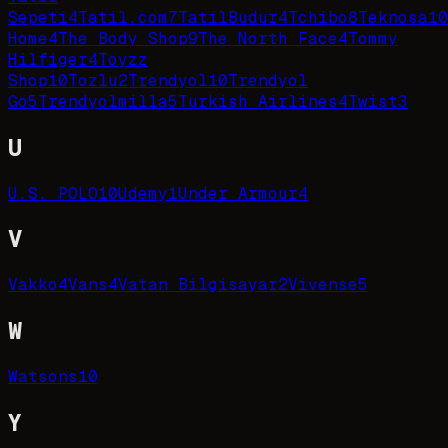
Sepeti
4
Tatil.com
7
TatilBudur
4
Tchibo
8
Teknosa
10
Home
4
The Body Shop
9
The North Face
4
Tommy
Hilfiger
4
Toyzz
Shop
10
Tozlu
2
Trendyol
10
Trendyol
Go
5
Trendyolmilla
5
Turkish Airlines
4
Twist
3
U
U.S. POLO
10
Udemy
1
Under Armour
4
V
Vakko
4
Vans
4
Vatan Bilgisayar
2
Vivense
5
W
Watsons
10
Y