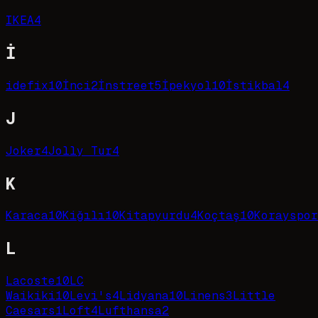
IKEA
4
İ
idefix
10
İnci
2
İnstreet
5
İpekyol
10
İstikbal
4
J
Joker
4
Jolly Tur
4
K
Karaca
10
Kiğılı
10
Kitapyurdu
4
Koçtaş
10
Korayspor
L
Lacoste
10
LC
Waikiki
10
Levi's
4
Lidyana
10
Linens
3
Little
Caesars
1
Loft
4
Lufthansa
2