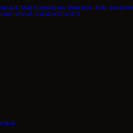
nosa
10
Tekzen
4
Temu
4
Tepe Home
4
The Body Shop
9
Th
lla
5
Turkish Airlines
4
Twist
3
cher
2