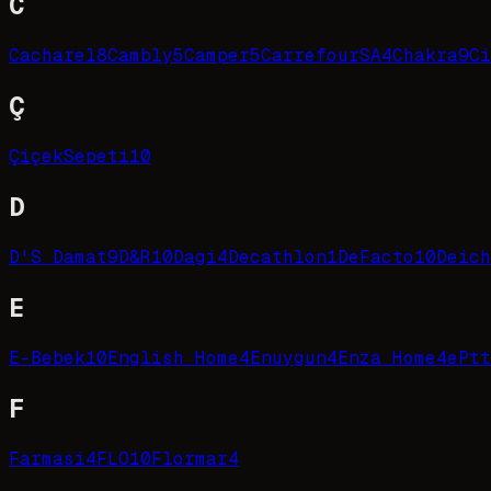
C
Cacharel
8
Cambly
5
Camper
5
CarrefourSA
4
Chakra
9
Ci
Ç
ÇiçekSepeti
10
D
D'S Damat
9
D&R
10
Dagi
4
Decathlon
1
DeFacto
10
Deich
E
E-Bebek
10
English Home
4
Enuygun
4
Enza Home
4
ePtt
F
Farmasi
4
FLO
10
Flormar
4