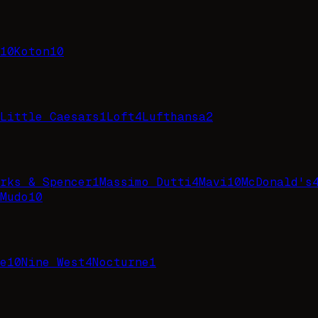
10
Koton
10
Little Caesars
1
Loft
4
Lufthansa
2
rks & Spencer
1
Massimo Dutti
4
Mavi
10
McDonald's
Mudo
10
e
10
Nine West
4
Nocturne
1