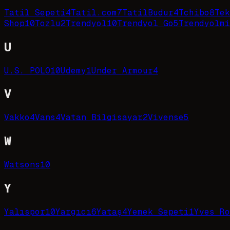
Tatil Sepeti
4
Tatil.com
7
TatilBudur
4
Tchibo
8
Tek
Shop
10
Tozlu
2
Trendyol
10
Trendyol Go
5
Trendyolmi
U
U.S. POLO
10
Udemy
1
Under Armour
4
V
Vakko
4
Vans
4
Vatan Bilgisayar
2
Vivense
5
W
Watsons
10
Y
Yalıspor
10
Yargıcı
6
Yataş
4
Yemek Sepeti
1
Yves Ro