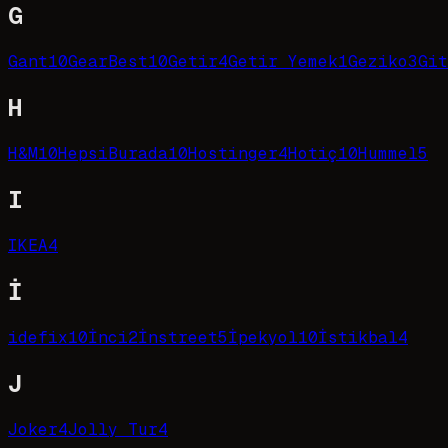
G
Gant
10
GearBest
10
Getir
4
Getir Yemek
1
Geziko
3
Git
H
H&M
10
HepsiBurada
10
Hostinger
4
Hotiç
10
Hummel
5
I
IKEA
4
İ
idefix
10
İnci
2
İnstreet
5
İpekyol
10
İstikbal
4
J
Joker
4
Jolly Tur
4