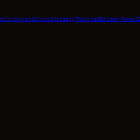
tiGidiyor
10
Glovo
1
GoDaddy
7
Godiva
2
Golden Rose
4