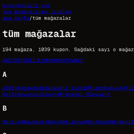
kupon
kodları
.com
tüm mağazalar
en iyi
blog
ana sayfa
/
tüm mağazalar
tüm mağazalar
194
mağaza,
1039
kupon. Sağdaki sayı o mağaz
A
B
C
Ç
D
E
F
G
H
I
İ
J
K
L
M
N
O
P
R
S
Ş
T
U
V
W
Y
Z
A
A101
1
Addax
6
adidas
9
Adil Işık
10
Airbnb
4
AJet
4
Ali
Optik
4
Avansas
5
Avon
4
Ayakkabı Dünyası
6
B
Barçın
4
Bauhaus
3
Beko
4
Bellona
4
Bershka
5
Beymen
10