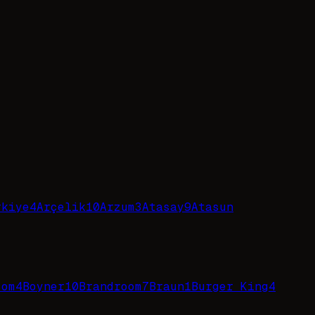
rkiye
4
Arçelik
10
Arzum
3
Atasay
9
Atasun
com
4
Boyner
10
Brandroom
7
Braun
1
Burger King
4