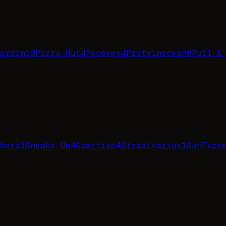
ardin
10
Pizza Hut
4
Popeyes
4
Proteinocean
6
Pull &
hers
3
Sneaks Up
4
Sportive
4
Stradivarius
1
SunExpr