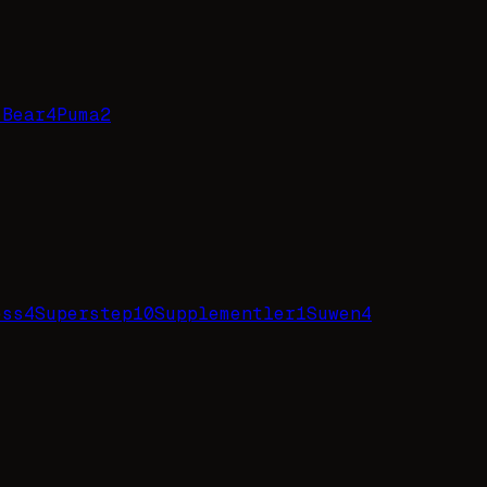
 Bear
4
Puma
2
ess
4
Superstep
10
Supplementler
1
Suwen
4