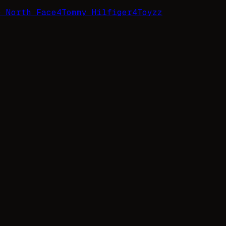
e North Face
4
Tommy Hilfiger
4
Toyzz