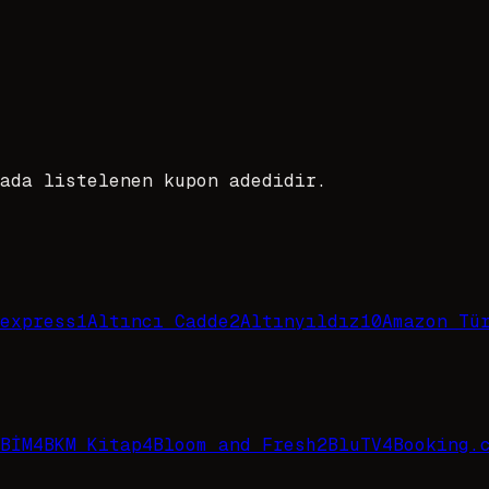
ada listelenen kupon adedidir.
express
1
Altıncı Cadde
2
Altınyıldız
10
Amazon Tü
BİM
4
BKM Kitap
4
Bloom and Fresh
2
BluTV
4
Booking.