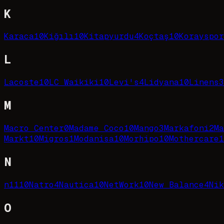
K
Karaca
10
Kiğılı
10
Kitapyurdu
4
Koçtaş
10
Korayspor
L
Lacoste
10
LC Waikiki
10
Levi's
4
Lidyana
10
Linens
3
M
Macro Center
0
Madame Coco
10
Mango
3
Markafoni
2
Ma
Markt
10
Migros
1
Modanisa
10
Morhipo
10
Mothercare
1
N
n11
10
Natro
4
Nautica
10
NetWork
10
New Balance
4
Nik
O