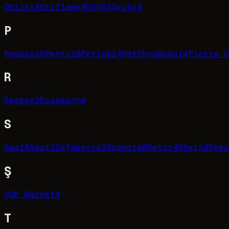
Obilet
4
Oriflame
4
OXXO
3
Oysho
4
P
Pegasus
6
Penti
10
Petlebi
4
PetShopBudur
4
Pierre C
R
Reebok
3
Rossmann
4
S
Saat&Saat
3
Sefamerve
3
Sephora
6
Setur
4
Shein
4
Skec
Ş
ŞOK Market
4
T