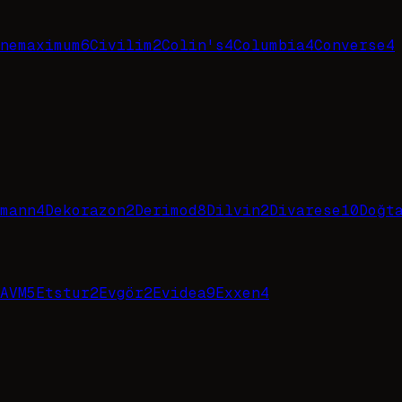
nemaximum
6
Civilim
2
Colin's
4
Columbia
4
Converse
4
mann
4
Dekorazon
2
Derimod
8
Dilvin
2
Divarese
10
Doğt
AVM
5
Etstur
2
Evgör
2
Evidea
9
Exxen
4