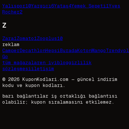
Yalıspor
10
Yargıcı
6
Yataş
4
Yemek Sepeti
1
Yves
Rocher
2
Z
Zara
1
Zomato
1
Zooplus
10
reklam
Camper
Decathlon
HepsiBurada
Koton
Mango
Trendyol
Go
tüm mağazalar
en iyi
blog
gizlilik
sözleşmesi
iletişim
©
2026
KuponKodlari.com
— güncel indirim
kodu ve kupon kodları.
bazı bağlantılar iş ortaklığı bağlantısı
olabilir; kupon sıralamasını etkilemez.