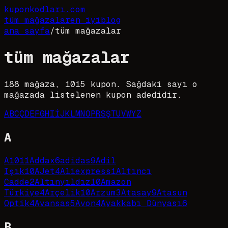
kupon
kodları
.com
tüm mağazalar
en iyi
blog
ana sayfa
/
tüm mağazalar
tüm mağazalar
188
mağaza,
1015
kupon. Sağdaki sayı o
mağazada listelenen kupon adedidir.
A
B
C
Ç
D
E
F
G
H
I
İ
J
K
L
M
N
O
P
R
S
Ş
T
U
V
W
Y
Z
A
A101
1
Addax
6
adidas
9
Adil
Işık
10
AJet
4
Aliexpress
1
Altıncı
Cadde
2
Altınyıldız
10
Amazon
Türkiye
4
Arçelik
10
Arzum
3
Atasay
9
Atasun
Optik
4
Avansas
5
Avon
4
Ayakkabı Dünyası
6
B