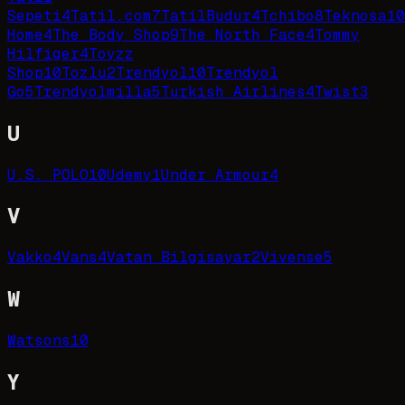
Sepeti
4
Tatil.com
7
TatilBudur
4
Tchibo
8
Teknosa
10
Home
4
The Body Shop
9
The North Face
4
Tommy
Hilfiger
4
Toyzz
Shop
10
Tozlu
2
Trendyol
10
Trendyol
Go
5
Trendyolmilla
5
Turkish Airlines
4
Twist
3
U
U.S. POLO
10
Udemy
1
Under Armour
4
V
Vakko
4
Vans
4
Vatan Bilgisayar
2
Vivense
5
W
Watsons
10
Y