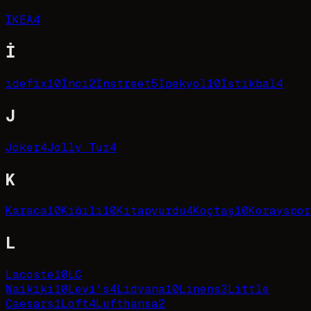
IKEA
4
İ
idefix
10
İnci
2
İnstreet
5
İpekyol
10
İstikbal
4
J
Joker
4
Jolly Tur
4
K
Karaca
10
Kiğılı
10
Kitapyurdu
4
Koçtaş
10
Korayspor
L
Lacoste
10
LC
Waikiki
10
Levi's
4
Lidyana
10
Linens
3
Little
Caesars
1
Loft
4
Lufthansa
2