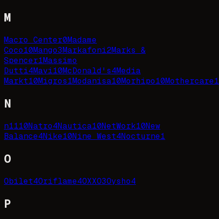
M
Macro Center
0
Madame
Coco
10
Mango
3
Markafoni
2
Marks &
Spencer
1
Massimo
Dutti
4
Mavi
10
McDonald's
4
Media
Markt
10
Migros
1
Modanisa
10
Morhipo
10
Mothercare
1
N
n11
10
Natro
4
Nautica
10
NetWork
10
New
Balance
4
Nike
10
Nine West
4
Nocturne
1
O
Obilet
4
Oriflame
4
OXXO
3
Oysho
4
P