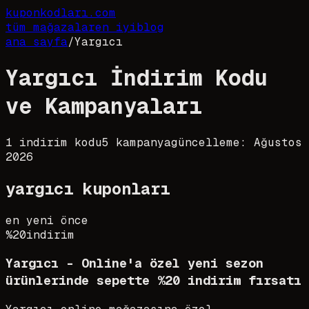
kupon
kodları
.com
tüm mağazalar
en iyi
blog
ana sayfa
/
Yargıcı
Yargıcı İndirim Kodu
ve Kampanyaları
1
indirim kodu
5
kampanya
güncelleme:
Ağustos
2026
yargıcı
kuponları
en yeni önce
%20
indirim
Yargıcı - Online'a özel yeni sezon
ürünlerinde sepette %20 indirim fırsatı