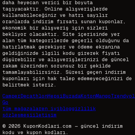
daha heyecan verici bir boyuta
taşıyacaktır. Online alışverişlerde
kullanabileceğiniz ve hatrı sayılır
oranlarda indirim fırsatı sunan kuponlar,
ekonomik bir alışveriş için sizleri
bekliyor olacaktır. Site içerisinde yer
alan tüm kategorilerde geçerli olduğunu da
hatırlatmak gerekiyor ve ödeme ekranına
geldiğinizde ilgili kodu girerek fiyatı
düşürebilir ve alışverişlerinizi de güncel
rakam üzerinden sorunsuz bir şekilde
tamamlayabilirsiniz. Süresi geçen indirim
kuponları için hak talep edemeyeceğinizi de
belirtmek isteriz.
Camper
Decathlon
HepsiBurada
Koton
Mango
Trendyol
Go
tüm mağazalar
en iyi
blog
gizlilik
sözleşmesi
iletişim
©
2026
KuponKodlari.com
— güncel indirim
kodu ve kupon kodları.