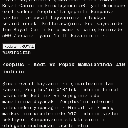
Royal Canin'in kuruluşunun 50. yıl dönümüne
özel sadece Zooplus'ta geçerli kampanya
sizleri ve evcil hayvanınızı oldukça
sevindirecek. Kullanacağınız kod sayesinde
tüm Royal Canin kuru mama siparişlerinizde
500 Zoopara, yani 15 TL kazanırsınız.
kodu al →
ROYAL
%10
indirim
Zooplus - Kedi ve köpek mamalarında %10
indirim
Şimdi evcil hayvanınızı şımartmanın tam
zamanı; Zooplus'ın %10'luk indirim fırsatı
sayesinde kediniz ve köpeğiniz ödül
mamalarına doyacak. Zooplus'ın internet
sitesinden yapacağınız Gimcat ve Gimdog
markasının ürünlerinde %10 indirim sizleri
bekliyor. Kampanyanın stokla sınırlı
olduğunu unutmadan, acele edin.