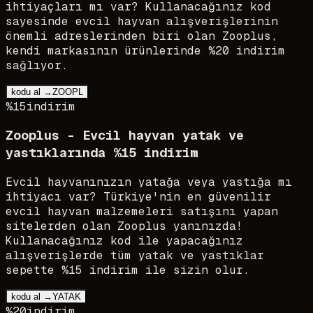
ihtiyaçları mı var? Kullanacağınız kod
sayesinde evcil hayvan alışverişlerinin
önemli adreslerinden biri olan Zooplus,
kendi markasının ürünlerinde %20 indirim
sağlıyor.
kodu al →
ZOOPL
%15
indirim
Zooplus - Evcil hayvan yatak ve
yastıklarında %15 indirim
Evcil hayvanınızın yatağa veya yastığa mı
ihtiyacı var? Türkiye'nin en güvenilir
evcil hayvan malzemeleri satışını yapan
sitelerden olan Zooplus yanınızda!
Kullanacağınız kod ile yapacağınız
alışverişlerde tüm yatak ve yastıklar
sepette %15 indirim ile sizin olur.
kodu al →
YATAK
%20
indirim