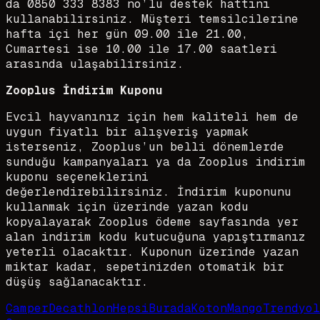
da 0850 333 8383 no’lu destek hattını
kullanabilirsiniz. Müşteri temsilcilerine
hafta içi her gün 09.00 ile 21.00,
Cumartesi ise 10.00 ile 17.00 saatleri
arasında ulaşabilirsiniz.
Zooplus İndirim Kuponu
Evcil hayvanınız için hem kaliteli hem de
uygun fiyatlı bir alışveriş yapmak
isterseniz, Zooplus’un belli dönemlerde
sunduğu kampanyaları ya da Zooplus indirim
kuponu seçeneklerini
değerlendirebilirsiniz. İndirim kuponunu
kullanmak için üzerinde yazan kodu
kopyalayarak Zooplus ödeme sayfasında yer
alan indirim kodu kutucuğuna yapıştırmanız
yeterli olacaktır. Kuponun üzerinde yazan
miktar kadar, sepetinizden otomatik bir
düşüş sağlanacaktır.
Camper
Decathlon
HepsiBurada
Koton
Mango
Trendyol