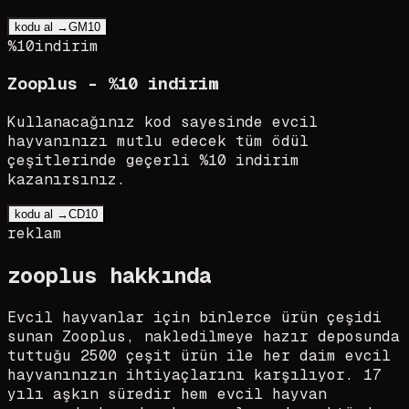
kodu al →
GM10
%10
indirim
Zooplus - %10 indirim
Kullanacağınız kod sayesinde evcil
hayvanınızı mutlu edecek tüm ödül
çeşitlerinde geçerli %10 indirim
kazanırsınız.
kodu al →
CD10
reklam
zooplus
hakkında
Evcil hayvanlar için binlerce ürün çeşidi
sunan Zooplus, nakledilmeye hazır deposunda
tuttuğu 2500 çeşit ürün ile her daim evcil
hayvanınızın ihtiyaçlarını karşılıyor. 17
yılı aşkın süredir hem evcil hayvan