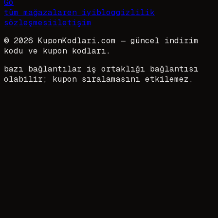
Go
tüm mağazalar
en iyi
blog
gizlilik
sözleşmesi
iletişim
©
2026
KuponKodlari.com
— güncel indirim
kodu ve kupon kodları.
bazı bağlantılar iş ortaklığı bağlantısı
olabilir; kupon sıralamasını etkilemez.