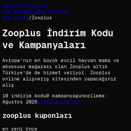
kupon
kodları
.com
tüm mağazalar
en iyi
blog
ana sayfa
/
Zooplus
Zooplus İndirim Kodu
ve Kampanyaları
Avrupa'nın en büyük evcil hayvan mama ve
aksesuar mağazası olan Zooplus artık
Türkiye'de de hizmet veriyor. Zooplus
online alışveriş sitesinden yapacağınız
alış
10
indirim kodu
0
kampanya
güncelleme:
Ağustos
2026
zooplus.com.tr/
→
zooplus
kuponları
en yeni önce