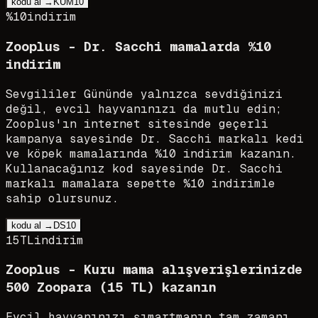
kodu al →
KUM10
%10
indirim
Zooplus - Dr. Sacchi mamalarda %10
indirim
Sevgililer Gününde yalnızca sevdiğinizi
değil, evcil hayvanınızı da mutlu edin;
Zooplus'ın internet sitesinde geçerli
kampanya sayesinde Dr. Sacchi markalı kedi
ve köpek mamalarında %10 indirim kazanın.
Kullanacağınız kod sayesinde Dr. Sacchi
markalı mamalara sepette %10 indirimle
sahip olursunuz.
kodu al →
DS10
15TL
indirim
Zooplus - Kuru mama alışverişlerinizde
500 Zoopara (15 TL) kazanın
Evcil hayvanınızı şımartmanın tam zamanı.