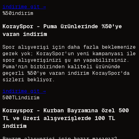
indirime git →
%50
indirim
KoraySpor - Puma ürünlerinde %50'ye
varan indirim
Spor alışverişi için daha fazla beklemenize
gerek yok; KoraySpor'un yeni kampanyası ile
spor alışverişinizi şu an yapabilirsiniz.
Puma'nın birbirinden kaliteli ürününde
geçerli %50'ye varan indirim KoraySpor'da
sizleri bekliyor.
indirime git →
500TL
indirim
Korayspor - Kurban Bayramına özel 500
TL ve üzeri alışverişlerde 100 TL
indirim
Bayram alışverişi için hazır mısınız?