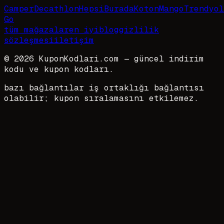
Camper
Decathlon
HepsiBurada
Koton
Mango
Trendyol
Go
tüm mağazalar
en iyi
blog
gizlilik
sözleşmesi
iletişim
©
2026
KuponKodlari.com
— güncel indirim
kodu ve kupon kodları.
bazı bağlantılar iş ortaklığı bağlantısı
olabilir; kupon sıralamasını etkilemez.