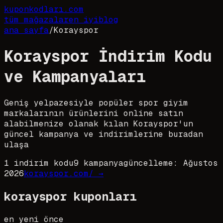
kupon
kodları
.com
tüm mağazalar
en iyi
blog
ana sayfa
/
Korayspor
Korayspor İndirim Kodu
ve Kampanyaları
Geniş yelpazesiyle popüler spor giyim
markalarının ürünlerini online satın
alabilmenize olanak kılan Korayspor'un
güncel kampanya ve indirimlerine buradan
ulaşa
1
indirim kodu
9
kampanya
güncelleme:
Ağustos
2026
korayspor.com/
→
korayspor
kuponları
en yeni önce